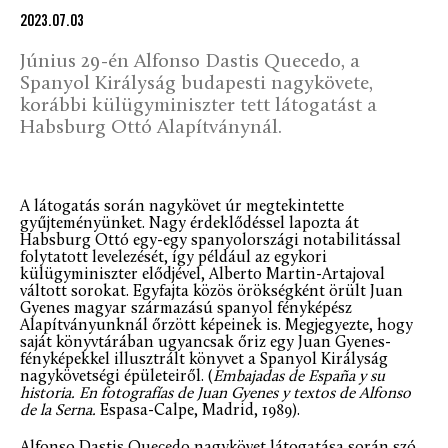
2023.07.03
Június 29-én Alfonso Dastis Quecedo, a
Spanyol Királyság budapesti nagykövete,
korábbi külügyminiszter tett látogatást a
Habsburg Ottó Alapítványnál.
A látogatás során nagykövet úr megtekintette
gyűjteményünket. Nagy érdeklődéssel lapozta át
Habsburg Ottó egy-egy spanyolországi notabilitással
folytatott levelezését, így például az egykori
külügyminiszter elődjével, Alberto Martin-Artajoval
váltott sorokat. Egyfajta közös örökségként örült Juan
Gyenes magyar származású spanyol fényképész
Alapítványunknál őrzött képeinek is. Megjegyezte, hogy
saját könyvtárában ugyancsak őriz egy Juan Gyenes-
fényképekkel illusztrált könyvet a Spanyol Királyság
nagykövetségi épületeiről. (
Embajadas de España y su
historia. En fotografías de Juan Gyenes y textos de Alfonso
de la Serna.
Espasa-Calpe, Madrid, 1989).
Alfonso Dastis Quecedo nagykövet látogatása során szó