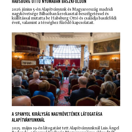
HABSBURG OTTÓ NYOMÁBAN BASZKFÖLDÖN
2026. június 5-én Alapítványunk és Magyarország madridi
nagykövetsége Bilbaóban kerekasztal-beszélgetéssel és
kiállítással mutatta be Habsburg Ottó és családja baszkföldi
éveit, valamint a térséghez fűződő kapcsolatait.
A SPANYOL KIRÁLYSÁG NAGYKÖVETÉNEK LÁTOGATÁSA
ALAPÍTVÁNYUNKNÁL
2025. május 19-én látogatást tett Alapítványunknál Luis Ángel