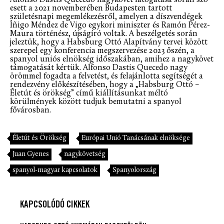
esett a 2021 novemberében Budapesten tartott
születésnapi megemlékezésről, amelyen a díszvendégek
Íñigo Méndez de Vigo egykori miniszter és Ramón Pérez-
Maura történész, újságíró voltak. A beszélgetés során
jeleztük, hogy a Habsburg Ottó Alapítvány tervei között
szerepel egy konferencia megszervezése 2023 őszén, a
spanyol uniós elnökség időszakában, amihez a nagykövet
támogatását kértük. Alfonso Dastis Quecedo nagy
örömmel fogadta a felvetést, és felajánlotta segítségét a
rendezvény előkészítésében, hogy a „Habsburg Ottó –
Életút és örökség” című kiállításunkat méltó
körülmények között tudjuk bemutatni a spanyol
fővárosban.
Életút és Örökség
Európai Unió Tanácsának elnöksége
Juan Gyenes
nagykövetség
spanyol-magyar kapcsolatok
Spanyolország
KAPCSOLÓDÓ CIKKEK