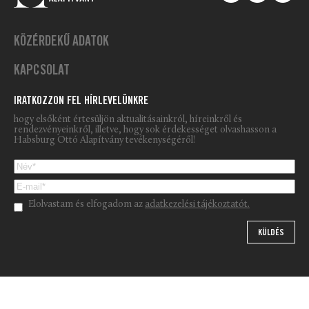
KÖZÉRDEKŰ ADATOK
KAPCSOLAT
IRATKOZZON FEL HÍRLEVELÜNKRE
hogy elsőként értesüljön aktualitásainkról, híreinkről és
rendezvényeinkről, illetve, hogy sok érdekességet olvashasson a
Habsburg Ottó Alapítvány tevékenységéről!
Please leave this field empty.
Elolvastam és elfogadom az
adatkezelési tájékoztatót.