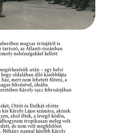
vemberében magyar trónjától is
 tartozó, az Atlanti-óceánban
omoly nehézségekkel kellett
megérkezésük után – egy helyi
 hegy oldalában álló kisebbfajta
a ház, mert nem lehetett fűteni, a
as fekvésével, ideális
eretében Károly 1922 februárjában
két, Ottót és Etelkát elvitte
 kis Károly Lajos számára, akinek
en, ahol éltek, a levegő ködös,
ajdhogynem tropikusan meleg volt.
dett, de nem volt megfelelően
ra. Néhány nappal később Károly