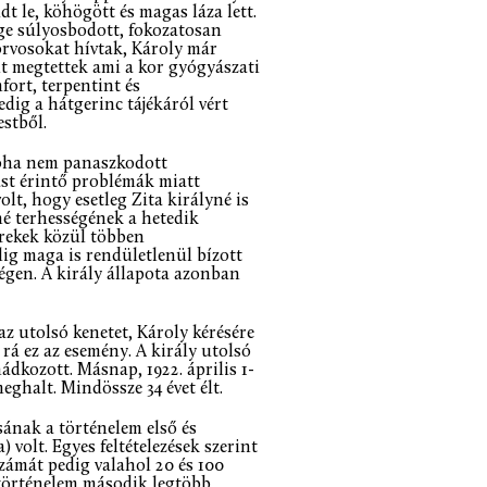
t le, köhögött és magas láza lett.
ége súlyosbodott, fokozatosan
orvosokat hívtak, Károly már
nt megtettek ami a kor gyógyászati
ort, terpentint és
dig a hátgerinc tájékáról vért
estből.
 soha nem panaszkodott
ást érintő problémák miatt
lt, hogy esetleg Zita királyné is
né terhességének a hetedik
erekek közül többen
ig maga is rendületlenül bízott
ségen. A király állapota azonban
az utolsó kenetet, Károly kérésére
 rá ez az esemény. A király utolsó
ádkozott. Másnap, 1922. április 1-
eghalt. Mindössze 34 évet élt.
sának a történelem első és
 volt. Egyes feltételezések szerint
zámát pedig valahol 20 és 100
i történelem második legtöbb