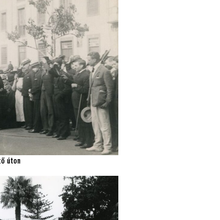
tő úton