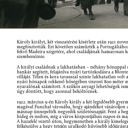
Károly királyt, két visszatérési kísérlete után 1921 no
megfosztották. Ezt követően száműzték a Portugáliához
fekvő Madeira szigetére, ahol családjának hamarosan k
szembenéznie.
A királyi családnak a lakhatásban – néhány hónappal 
bankár segített, felajánlva nyári tartózkodásra a Monte
villáját. Télen és kora tavasszal szinte lakhatatlan volt 
nyári hónapok rekkenő hőségében viszont 800 méter mag
nyaralónak számított. A szűkös anyagi lehetőségek ism
úgy döntött, hogy azonnal beköltöznek.
1922. március 9-én Károly király a két legidősebb gyerme
magával Funchal városába, hogy ajándékot vásároljon a
másnap ünnepelték negyedik születésnapját. Fent a hegy
hideg és nedves, míg a város központjában napos és m
A hazafelé vezető úton, hegymenetben a király kimelege
felkészülve a hegy tetején uralkodó hűvösebb időjárás