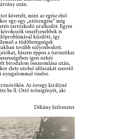
sjárvány után.
t követelt, mint az egész első
kkor egy-egy „utórengése” még
igetén tartózkodó uralkodót. Egyes
t kórokozók veszélyesebbek is
üdőproblémával küzdött, így
ellemző a tüdőbetegségek
őszakban tovább súlyosbodott.
atókat, hiszen éppen a turisztikai
összességében igen nehéz
volt birodalom összeomlása után,
kor élete utolsó időszakát szerető
ki nyugalommal viselve.
 trónörökös. Az özvegy királyné
e be II. Ottó trónigényét, aki
Dékány Szilveszter