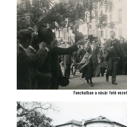
Funchalban a vásár felé veze