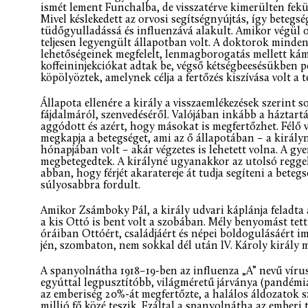
ismét lement Funchalba, de visszatérve kimerülten feküd
Mivel késlekedett az orvosi segítségnyújtás, így betegs
tüdőgyulladássá és influenzává alakult. Amikor végül 
teljesen legyengült állapotban volt. A doktorok minde
lehetőségeinek megfelelt, lenmagborogatás mellett kámf
koffeininjekciókat adtak be, végső kétségbeesésükben pe
köpölyöztek, amelynek célja a fertőzés kiszívása volt a t
Állapota ellenére a király a visszaemlékezések szerint
fájdalmáról, szenvedéséről. Valójában inkább a háztart
aggódott és azért, hogy másokat is megfertőzhet. Félő vo
megkapja a betegséget, ami az ő állapotában – a király
hónapjában volt – akár végzetes is lehetett volna. A gy
megbetegedtek. A királyné ugyanakkor az utolsó reggel
abban, hogy férjét akaratereje át tudja segíteni a beteg
súlyosabbra fordult.
Amikor Zsámboky Pál, a király udvari káplánja feladta 
a kis Ottó is bent volt a szobában. Mély benyomást tett
óráiban Ottóért, családjáért és népei boldogulásáért im
jén, szombaton, nem sokkal dél után IV. Károly király m
A spanyolnátha 1918–19-ben az influenza „A” nevű víru
egyúttal legpusztítóbb, világméretű járványa (pandémia)
az emberiség 20%-át megfertőzte, a halálos áldozatok s
millió fő közé teszik. Ezáltal a spanyolnátha az ember