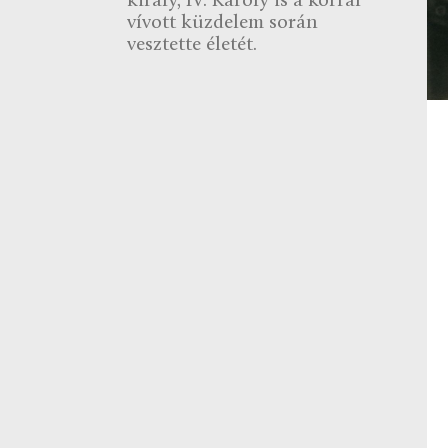
király, IV. Károly is a kórral
vívott küzdelem során
vesztette életét.