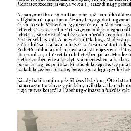
áldozatot szedett járványa volt a 14. századi nagy pesti
A spanyolnátha első hulláma már 1918-ban több áldozato
világháború. 1919 után a járvány lenyugodott, ugyana
érezhető volt. Vélhetően egy ilyen érte el a Madeira sz
feltételezések szerint a zárt szigeten jobban megmarad
lehettek, Károly ráadásul évek óta húzódó krónikus t
érzékenyebb is volt. A helyiek tudták, hogy Madeirán j
előfordulása, ráadásul a helyzet a járvány sújtotta id
Érthető módon azonban nem akarták elijeszteni a látog
főszezonban, a húsvét körüli hetekben jártak. Mindez 
élethelyzetben érte a királyt: száműzetésben, a hajdan
borús anyagi és politikai kilátások közepette. Ugyanak
családi közegben töltötte, betegségét a legnagyobb lel
Károly halála után a 9 és fél éves Habsburg Ottó lett a
hamarosan törvényes gyámként, nyilatkozatban jelentett
majd 18 éves korától a Habsburg-dinasztia fejévé is vált.