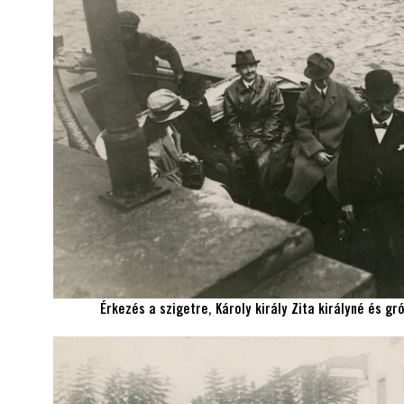
Érkezés a szigetre, Károly király Zita királyné és g