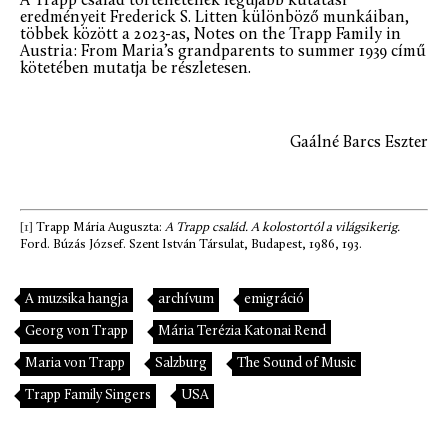
A Trapp család történetének legújabb kutatási
eredményeit Frederick S. Litten különböző munkáiban,
többek között a 2023-as, Notes on the Trapp Family in
Austria: From Maria’s grandparents to summer 1939 című
kötetében mutatja be részletesen.
Gaálné Barcs Eszter
[1]
Trapp Mária Auguszta:
A Trapp család. A kolostortól a világsikerig.
Ford. Búzás József. Szent István Társulat, Budapest, 1986, 193.
A muzsika hangja
archívum
emigráció
Georg von Trapp
Mária Terézia Katonai Rend
Maria von Trapp
Salzburg
The Sound of Music
Trapp Family Singers
USA