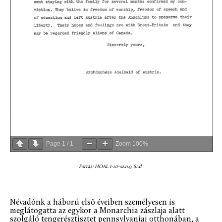
Page
1
/
1
Zoom
100%
Forrás: HOAL I-10-sz.n.9. 61.d.
Névadónk a háború első éveiben személyesen is
meglátogatta az egykor a Monarchia zászlaja alatt
szolgáló tengerésztisztet pennsylvaniai otthonában, a