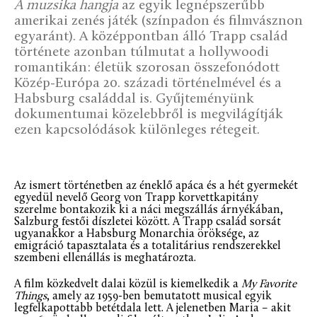
A muzsika hangja
az egyik legnépszerűbb
amerikai zenés játék (színpadon és filmvásznon
egyaránt). A középpontban álló Trapp család
története azonban túlmutat a hollywoodi
romantikán: életük szorosan összefonódott
Közép-Európa 20. századi történelmével és a
Habsburg családdal is. Gyűjteményünk
dokumentumai közelebbről is megvilágítják
ezen kapcsolódások különleges rétegeit.
Az ismert történetben az éneklő apáca és a hét gyermekét
egyedül nevelő Georg von Trapp korvettkapitány
szerelme bontakozik ki a náci megszállás árnyékában,
Salzburg festői díszletei között. A Trapp család sorsát
ugyanakkor a Habsburg Monarchia öröksége, az
emigráció tapasztalata és a totalitárius rendszerekkel
szembeni ellenállás is meghatározta.
A film közkedvelt dalai közül is kiemelkedik a
My Favorite
Things
, amely az 1959-ben bemutatott musical egyik
legfelkapottabb betétdala lett. A jelenetben Maria – akit