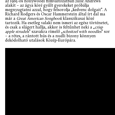
az 1965-ös hollywoodi filmváltozatban Julie Andrews
alakít – az ágya köré gyűlt gyerekeket próbálja
megnyugtatni azzal, hogy felsorolja „kedvenc dolgait”. A
Richard Rodgers és Oscar Hammerstein által írt dal ma
már a
Great American Songbook
klasszikusai közé
tartozik. Ha esetleg valaki nem ismeri az egész történetet,
és csak a slágert hallja, akkor is feltűnhet neki a „
crisp
apple strudels
” szavakra rímelő „
schnitzel with noodles
” sor
– a rétes, a rántott hús és a nudli bizony könnyen
dekódolható utalások Közép-Európára.