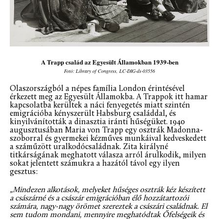
A Trapp család az Egyesült Államokban 1939-ben
Fotó: Library of Congress, LC-DIG-ds-03556
Olaszországból a népes família London érintésével
érkezett meg az Egyesült Államokba. A Trappok itt hamar
kapcsolatba kerültek a náci fenyegetés miatt szintén
emigrációba kényszerült Habsburg családdal, és
kinyilvánították a dinasztia iránti hűségüket. 1940
augusztusában Maria von Trapp egy osztrák Madonna-
szoborral és gyermekei kézműves munkáival kedveskedett
a száműzött uralkodócsaládnak. Zita királyné
titkárságának meghatott válasza arról árulkodik, milyen
sokat jelentett számukra a hazától távol egy ilyen
gesztus:
„Mindezen alkotások, melyeket hűséges osztrák kéz készített
a császárné és a császár emigrációban élő hozzátartozói
számára, nagy-nagy örömet szereztek a császári családnak. El
sem tudom mondani, mennyire meghatódtak Őfelségeik és