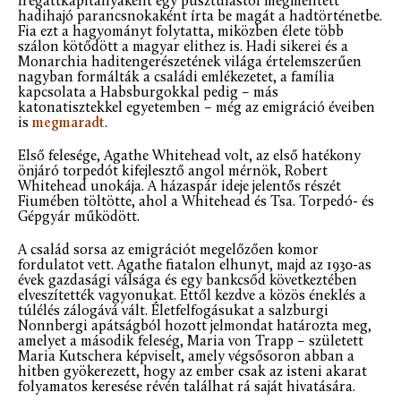
fregattkapitányaként egy pusztulástól megmentett
hadihajó parancsnokaként írta be magát a hadtörténetbe.
Fia ezt a hagyományt folytatta, miközben élete több
szálon kötődött a magyar elithez is. Hadi sikerei és a
Monarchia haditengerészetének világa értelemszerűen
nagyban formálták a családi emlékezetet, a família
kapcsolata
a Habsburgokkal pedig – más
katonatisztekkel egyetemben – még az emigráció éveiben
is
megmaradt
.
Első felesége, Agathe Whitehead volt, az első hatékony
önjáró torpedót kifejlesztő angol mérnök, Robert
Whitehead unokája. A házaspár ideje jelentős részét
Fiumében töltötte, ahol a Whitehead és Tsa. Torpedó- és
Gépgyár működött.
A család sorsa az emigrációt megelőzően komor
fordulatot vett. Agathe fiatalon elhunyt, majd az 1930-as
évek gazdasági válsága és egy bankcsőd következtében
elveszítették vagyonukat. Ettől kezdve a közös éneklés a
túlélés zálogává vált. Életfelfogásukat a salzburgi
Nonnbergi apátságból hozott jelmondat határozta meg,
amelyet a második feleség, Maria von Trapp – született
Maria Kutschera képviselt, amely végsősoron abban a
hitben gyökerezett, hogy az ember csak az isteni akarat
folyamatos keresése révén találhat rá saját hivatására.