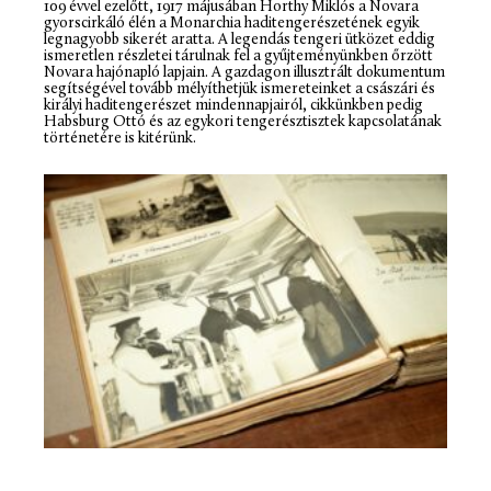
109 évvel ezelőtt, 1917 májusában Horthy Miklós a Novara
gyorscirkáló élén a Monarchia haditengerészetének egyik
legnagyobb sikerét aratta. A legendás tengeri ütközet eddig
ismeretlen részletei tárulnak fel a gyűjteményünkben őrzött
Novara hajónapló lapjain. A gazdagon illusztrált dokumentum
segítségével tovább mélyíthetjük ismereteinket a császári és
királyi haditengerészet mindennapjairól, cikkünkben pedig
Habsburg Ottó és az egykori tengerésztisztek kapcsolatának
történetére is kitérünk.