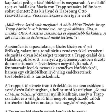
kapcsolat pedig a későbbiekben is megmaradt. A családfő
1947-es halálakor Maria von Trapp számára különösen
sokat jelentett Zita királyné és Habsburg Ottó
részvéttávirata. Visszaemlékezéseiben így ír erről:
„Különösen kettő volt megható. A »hős Mária Terézia-lovag
Trapp báróról« volt benne szó. Az egyik aláírása: Zita, a
másiké: Ottó. Ausztria császárnéja és legidősebb fia küldte. A
két táviratot az érdemrend mellé tettem.”
[1]
A száműzetés tapasztalata, a közös közép-európai
örökség, valamint a totalitárius rendszerekkel szembeni
elutasítás olyan közösséget teremtett a Trapp család és a
Habsburgok között, amelyet a gyűjteményünkben őrzött
dokumentumok is érzékletesen megvilágítanak. A
fennmaradt levelek nemcsak személyes kötődésekről,
hanem egy eltűnőfélben lévő világ emlékezetének
továbbéléséről is tanúskodnak.
A Trappok története iránti érdeklődés ma sem csökkent.
2026 őszén Salzburgban, a hellbrunni kastélyban
„Sound
of Music Salzburg”
címmel nyílik kiállítás, amely a Trapp
családot és a világhírű film mögött meghúzódó valódi
történelmi hátteret mutatja be a nagyközönségnek.