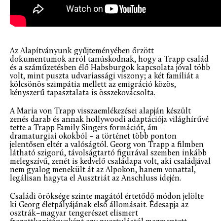
Az Alapítványunk gyűjteményében őrzött
dokumentumok arról tanúskodnak, hogy a Trapp család
és a száműzetésben élő Habsburgok kapcsolata jóval több
volt, mint puszta udvariassági viszony; a két famíliát a
kölcsönös szimpátia mellett az emigráció közös,
kényszerű tapasztalata is összekovácsolta.
A Maria von Trapp visszaemlékezései alapján készült
zenés darab és annak hollywoodi adaptációja világhírűvé
tette a Trapp Family Singers formációt, ám –
dramaturgiai okokból – a történet több ponton
jelentősen eltér a valóságtól. Georg von Trapp a filmben
látható szigorú, távolságtartó figurával szemben inkább
melegszívű, zenét is kedvelő családapa volt, aki családjával
nem gyalog menekült át az Alpokon, hanem vonattal,
legálisan hagyta el Ausztriát az Anschluss idején.
Családi öröksége szinte magától értetődő módon jelölte
ki Georg életpályájának első állomásait. Édesapja az
osztrák–magyar tengerészet elismert