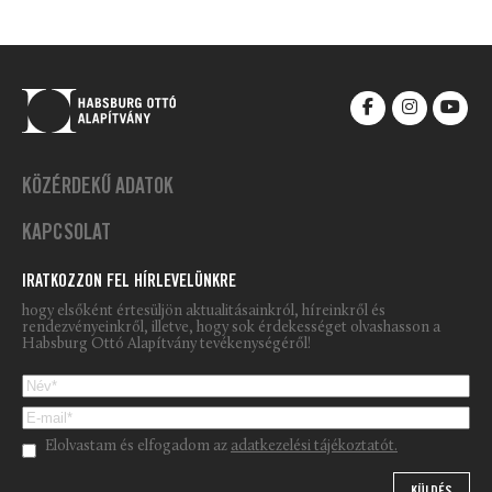
KÖZÉRDEKŰ ADATOK
KAPCSOLAT
IRATKOZZON FEL HÍRLEVELÜNKRE
hogy elsőként értesüljön aktualitásainkról, híreinkről és
rendezvényeinkről, illetve, hogy sok érdekességet olvashasson a
Habsburg Ottó Alapítvány tevékenységéről!
Please leave this field empty.
Elolvastam és elfogadom az
adatkezelési tájékoztatót.