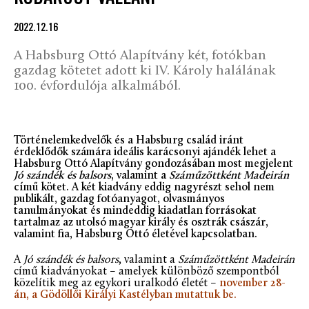
2022.12.16
A Habsburg Ottó Alapítvány két, fotókban
gazdag kötetet adott ki IV. Károly halálának
100. évfordulója alkalmából.
Történelemkedvelők és a Habsburg család iránt
érdeklődők számára ideális karácsonyi ajándék lehet a
Habsburg Ottó Alapítvány gondozásában most megjelent
Jó szándék és balsors
, valamint a
Száműzöttként Madeirán
című kötet. A két kiadvány eddig nagyrészt sehol nem
publikált, gazdag fotóanyagot, olvasmányos
tanulmányokat és mindeddig kiadatlan forrásokat
tartalmaz az utolsó magyar király és osztrák császár,
valamint fia, Habsburg Ottó életével kapcsolatban.
A
Jó szándék és balsors
, valamint a
Száműzöttként Madeirán
című kiadványokat – amelyek különböző szempontból
közelítik meg az egykori uralkodó életét –
november 28-
án, a Gödöllői Királyi Kastélyban mutattuk be.