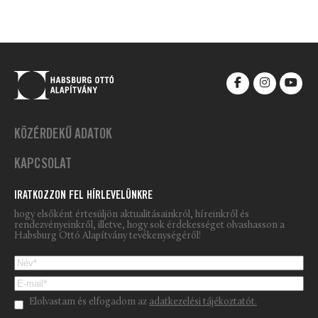
KÖZÉRDEKŰ ADATOK
KAPCSOLAT
IRATKOZZON FEL HÍRLEVELÜNKRE
hogy elsőként értesüljön aktualitásainkról, híreinkről és
rendezvényeinkről, illetve, hogy sok érdekességet olvashasson a
Habsburg Ottó Alapítvány tevékenységéről!
Please leave this field empty.
Elolvastam és elfogadom az
adatkezelési tájékoztatót.