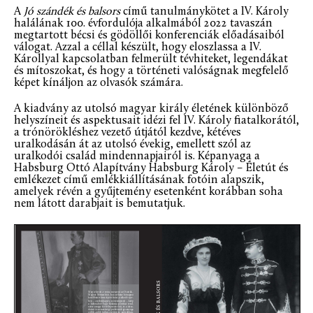
A
Jó szándék és balsors
című tanulmánykötet a IV. Károly
halálának 100. évfordulója alkalmából 2022 tavaszán
megtartott bécsi és gödöllői konferenciák előadásaiból
válogat. Azzal a céllal készült, hogy eloszlassa a IV.
Károllyal kapcsolatban felmerült tévhiteket, legendákat
és mítoszokat, és hogy a történeti valóságnak megfelelő
képet kínáljon az olvasók számára.
A kiadvány az utolsó magyar király életének különböző
helyszíneit és aspektusait idézi fel IV. Károly fiatalkorától,
a trónörökléshez vezető útjától kezdve, kétéves
uralkodásán át az utolsó évekig, emellett szól az
uralkodói család mindennapjairól is. Képanyaga a
Habsburg Ottó Alapítvány Habsburg Károly – Életút és
emlékezet című emlékkiállításának fotóin alapszik,
amelyek révén a gyűjtemény esetenként korábban soha
nem látott darabjait is bemutatjuk.