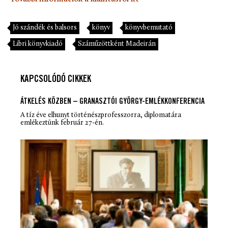
Jó szándék és balsors
könyv
könyvbemutató
Libri könyvkiadó
Száműzöttként Madeirán
KAPCSOLÓDÓ CIKKEK
ÁTKELÉS KÖZBEN – GRANASZTÓI GYÖRGY-EMLÉKKONFERENCIA
A tíz éve elhunyt történészprofesszorra, diplomatára
emlékeztünk február 27-én.