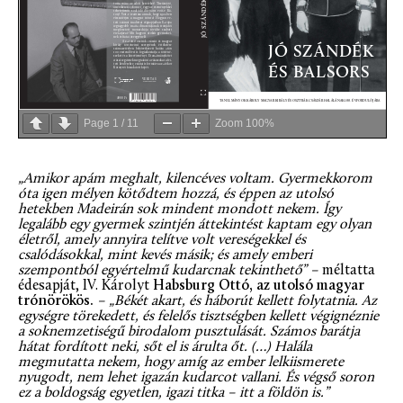
Page
1
/
11
Zoom
100%
„Amikor apám meghalt, kilencéves voltam. Gyermekkorom
óta igen mélyen kötődtem hozzá, és éppen az utolsó
hetekben Madeirán sok mindent mondott nekem. Így
legalább egy gyermek szintjén áttekintést kaptam egy olyan
életről, amely annyira telítve volt vereségekkel és
csalódásokkal, mint kevés másik; és amely emberi
szempontból egyértelmű kudarcnak tekinthető” –
méltatta
édesapját, IV. Károlyt
Habsburg Ottó, az utolsó magyar
trónörökös.
– „Békét akart, és háborút kellett folytatnia. Az
egységre törekedett, és felelős tisztségben kellett végignéznie
a soknemzetiségű birodalom pusztulását. Számos barátja
hátat fordított neki, sőt el is árulta őt. (…) Halála
megmutatta nekem, hogy amíg az ember lelkiismerete
nyugodt, nem lehet igazán kudarcot vallani. És végső soron
ez a boldogság egyetlen, igazi titka – itt a földön is.”