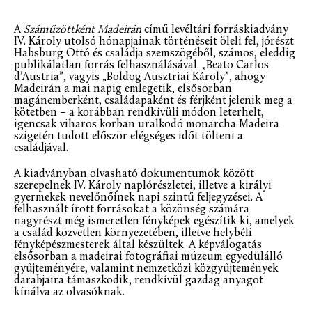
A
Száműzöttként Madeirán
című levéltári forráskiadvány
IV. Károly utolsó hónapjainak történéseit öleli fel, jórészt
Habsburg Ottó és családja szemszögéből, számos, eleddig
publikálatlan forrás felhasználásával. „Beato Carlos
d’Austria”, vagyis „Boldog Ausztriai Károly”, ahogy
Madeirán a mai napig emlegetik, elsősorban
magánemberként, családapaként és férjként jelenik meg a
kötetben – a korábban rendkívüli módon leterhelt,
igencsak viharos korban uralkodó monarcha Madeira
szigetén tudott először elégséges időt tölteni a
családjával.
A kiadványban olvasható dokumentumok között
szerepelnek IV. Károly naplórészletei, illetve a királyi
gyermekek nevelőnőinek napi szintű feljegyzései. A
felhasznált írott forrásokat a közönség számára
nagyrészt még ismeretlen fényképek egészítik ki, amelyek
a család közvetlen környezetében, illetve helybéli
fényképészmesterek által készültek. A képválogatás
elsősorban a madeirai fotográfiai múzeum egyedülálló
gyűjteményére, valamint nemzetközi közgyűjtemények
darabjaira támaszkodik, rendkívül gazdag anyagot
kínálva az olvasóknak.