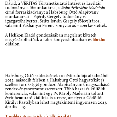
Dávid, a VERITAS Történetkutató Intézet és Levéltár
tudományos főmunkatársa, a
Száműzöttként Madeirán
című forráskiadványt a Habsburg Ottó Alapítvány
munkatársai – Fejérdy Gergely tudományos
igazgatóhelyettes, Szűts István Gergely főlevéltáros,
valamint Vasbányai Ferenc könyvtáros – szerkesztették.
A Helikon Kiadó gondozásában megjelent kötetek
megvásárolhatóak a Libri könyvesboltjaiban és
libri.hu
oldalon.
Habsburg Ottó születésének 110. évfordulója alkalmából
2022. második felében a Habsburg Ottó hagyatékát és
szellemi örökségét gondozó Alapítványunk nagyszabású
rendezvénysorozatot szervezett. Több hazai és külföldi
konferencia, valamint egy IV. Károly Madeirán töltött
éveit bemutató kiállítás is a része, amelyet a Gödöllői
Királyi Kastélyban lehet megtekinteni ingyenesen 2023.
április 1-ig.
További információk a kiállításról itt