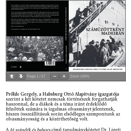
Page
1
/
27
Zoom
100%
Prőhle Gergely, a Habsburg Ottó Alapítvány igazgatója
szerint a két kötetet nemcsak történészek forgathatják
haszonnal, de a diákok és a téma iránt érdeklődő
felnőttek számára is izgalmas olvasmányt jelentenek,
hiszen összeállításuk során elsődleges szempontunk az
olvasmányosság és a közérthetőség volt.
A
Jó szándék és balsors
című tanulmánykötetet Dr. Ligeti