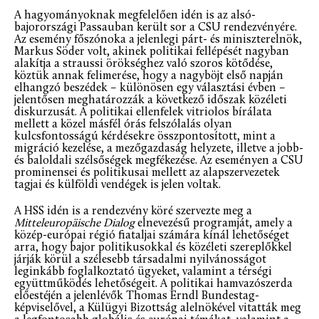
A hagyományoknak megfelelően idén is az alsó-
bajorországi Passauban került sor a CSU rendezvényére.
Az esemény főszónoka a jelenlegi párt- és miniszterelnök,
Markus Söder volt, akinek politikai fellépését nagyban
alakítja a straussi örökséghez való szoros kötődése,
köztük annak felimerése, hogy a nagyböjt első napján
elhangzó beszédek – különösen egy választási évben –
jelentősen meghatározzák a következő időszak közéleti
diskurzusát. A politikai ellenfelek vitriolos bírálata
mellett a közel másfél órás felszólalás olyan
kulcsfontosságú kérdésekre összpontosított, mint a
migráció kezelése, a mezőgazdaság helyzete, illetve a jobb-
és baloldali szélsőségek megfékezése. Az eseményen a CSU
prominensei és politikusai mellett az alapszervezetek
tagjai és külföldi vendégek is jelen voltak.
A HSS idén is a rendezvény köré szervezte meg a
Mitteleuropäische Dialog
elnevezésű programját, amely a
közép-európai régió fiataljai számára kínál lehetőséget
arra, hogy bajor politikusokkal és közéleti szereplőkkel
járják körül a szélesebb társadalmi nyilvánosságot
leginkább foglalkoztató ügyeket, valamint a térségi
együttműködés lehetőségeit. A politikai hamvazószerda
előestéjén a jelenlévők Thomas Erndl Bundestag-
képviselővel, a Külügyi Bizottság alelnökével vitatták meg