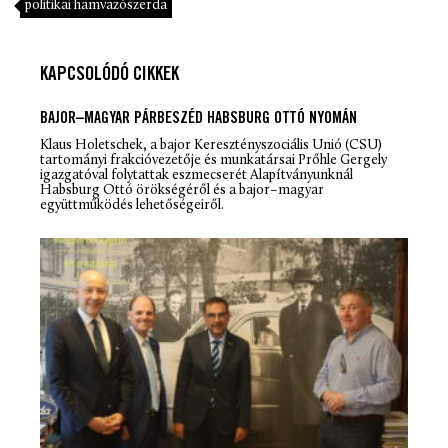
politikai hamvazószerda
KAPCSOLÓDÓ CIKKEK
BAJOR–MAGYAR PÁRBESZÉD HABSBURG OTTÓ NYOMÁN
Klaus Holetschek, a bajor Keresztényszociális Unió (CSU)
tartományi frakcióvezetője és munkatársai Prőhle Gergely
igazgatóval folytattak eszmecserét Alapítványunknál
Habsburg Ottó örökségéről és a bajor–magyar
együttműködés lehetőségeiről.