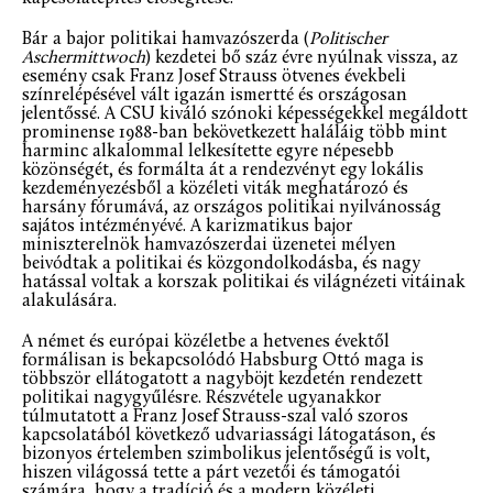
Bár a bajor politikai hamvazószerda (
Politischer
Aschermittwoch
) kezdetei bő száz évre nyúlnak vissza, az
esemény csak Franz Josef Strauss ötvenes évekbeli
színrelépésével vált igazán ismertté és országosan
jelentőssé. A CSU kiváló szónoki képességekkel megáldott
prominense 1988-ban bekövetkezett haláláig több mint
harminc alkalommal lelkesítette egyre népesebb
közönségét, és formálta át a rendezvényt egy lokális
kezdeményezésből a közéleti viták meghatározó és
harsány fórumává, az országos politikai nyilvánosság
sajátos intézményévé. A karizmatikus bajor
miniszterelnök hamvazószerdai üzenetei mélyen
beivódtak a politikai és közgondolkodásba, és nagy
hatással voltak a korszak politikai és világnézeti vitáinak
alakulására.
A német és európai közéletbe a hetvenes évektől
formálisan is bekapcsolódó Habsburg Ottó maga is
többször ellátogatott a nagyböjt kezdetén rendezett
politikai nagygyűlésre. Részvétele ugyanakkor
túlmutatott a Franz Josef Strauss-szal való szoros
kapcsolatából következő udvariassági látogatáson, és
bizonyos értelemben szimbolikus jelentőségű is volt,
hiszen világossá tette a párt vezetői és támogatói
számára, hogy a tradíció és a modern közéleti