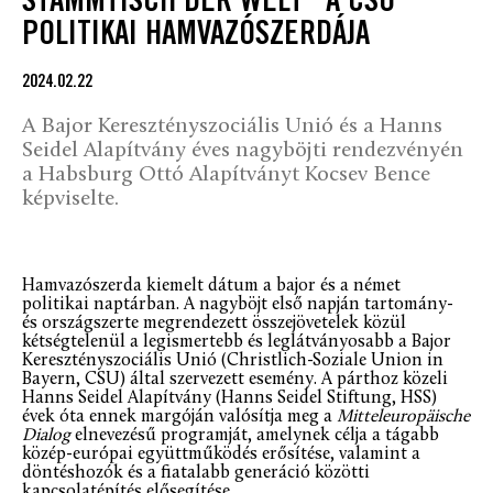
TAMMTISCH DER WELT” A CSU P
OLITIKAI HAMVAZÓSZERDÁJA
2024.02.22
A Bajor Keresztényszociális Unió és a Hanns
Seidel Alapítvány éves nagyböjti rendezvényén
a Habsburg Ottó Alapítványt Kocsev Bence
képviselte.
Hamvazószerda kiemelt dátum a bajor és a német
politikai naptárban. A nagyböjt első napján tartomány-
és országszerte megrendezett összejövetelek közül
kétségtelenül a legismertebb és leglátványosabb a Bajor
Keresztényszociális Unió (Christlich-Soziale Union in
Bayern, CSU) által szervezett esemény. A párthoz közeli
Hanns Seidel Alapítvány (Hanns Seidel Stiftung, HSS)
évek óta ennek margóján valósítja meg a
Mitteleuropäische
Dialog
elnevezésű programját, amelynek célja a tágabb
közép-európai együttműködés erősítése, valamint a
döntéshozók és a fiatalabb generáció közötti
kapcsolatépítés elősegítése.