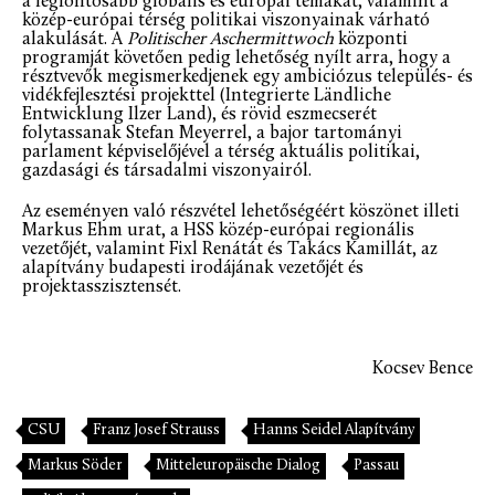
a legfontosabb globális és európai témákat, valamint a
közép-európai térség politikai viszonyainak várható
alakulását. A
Politischer Aschermittwoch
központi
programját követően pedig lehetőség nyílt arra, hogy a
résztvevők megismerkedjenek egy ambiciózus település- és
vidékfejlesztési projekttel (Integrierte Ländliche
Entwicklung Ilzer Land), és rövid eszmecserét
folytassanak Stefan Meyerrel, a bajor tartományi
parlament képviselőjével a térség aktuális politikai,
gazdasági és társadalmi viszonyairól.
Az eseményen való részvétel lehetőségéért köszönet illeti
Markus Ehm urat, a HSS közép-európai regionális
vezetőjét, valamint Fixl Renátát és Takács Kamillát, az
alapítvány budapesti irodájának vezetőjét és
projektasszisztensét.
Kocsev Bence
CSU
Franz Josef Strauss
Hanns Seidel Alapítvány
Markus Söder
Mitteleuropäische Dialog
Passau