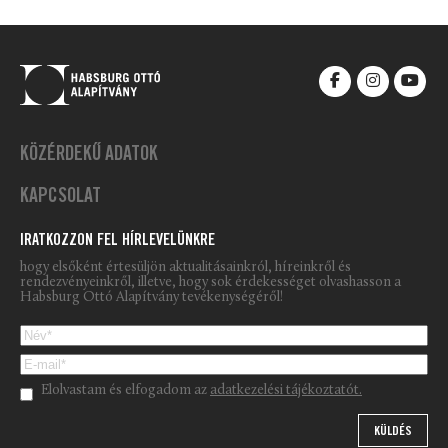
KÖZÉRDEKŰ ADATOK
KAPCSOLAT
IRATKOZZON FEL HÍRLEVELÜNKRE
hogy elsőként értesüljön aktualitásainkról, híreinkről és
rendezvényeinkről, illetve, hogy sok érdekességet olvashasson a
Habsburg Ottó Alapítvány tevékenységéről!
Please leave this field empty.
Elolvastam és elfogadom az
adatkezelési tájékoztatót.