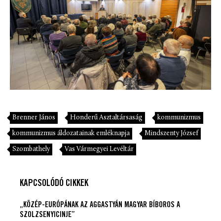
Brenner János
Honderű Asztaltársaság
kommunizmus
kommunizmus áldozatainak emléknapja
Mindszenty József
Szombathely
Vas Vármegyei Levéltár
KAPCSOLÓDÓ CIKKEK
„KÖZÉP-EURÓPÁNAK AZ AGGASTYÁN MAGYAR BÍBOROS A
SZOLZSENYICINJE”