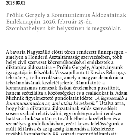
2026.03.02
Prőhle Gergely a Kommunizmus Áldozatainak
Emléknapján, 2026. február 25-én
Szombathelyen két helyszínen is megszólalt.
A Savaria Nagyszálló előtti téren rendezett ünnepségen –
amelyen a Honderű Asztaltársaság szervezésében, több
helyi civil szervezet közreműködésével emlékeztek a
diktatúra áldozataira –
Prőhle Gergely
, Alapítványunk
igazgatója is felszólalt. Visszapillantott Kovács Béla 1947.
február 25-i elhurcolására, amely a magyar demokrácia
felszámolásának kezdetét jelezte. Rámutatott: a
kommunizmus nemcsak fizikai értelemben pusztított,
hanem szétzilálta a közösségeket és a családokat is. Adam
Michnik figyelmeztető gondolatát idézte:
„A legrosszabb a
kommunizmusban az, ami utána következik.”
Utalva arra,
hogy bár a diktatúra áldozatainak valós szenvedését
sosem szabad relativizálni, egy önkényuralmi rendszer
hatása a bukása után is tovább élhet a közéletben és a
személyes gondolkodásban, ezért közös felelősségünk a
múlt feltárása és az igazság kimondása. Részletezte
továbbá Szombathely XX. századi megpróbáltatásait: