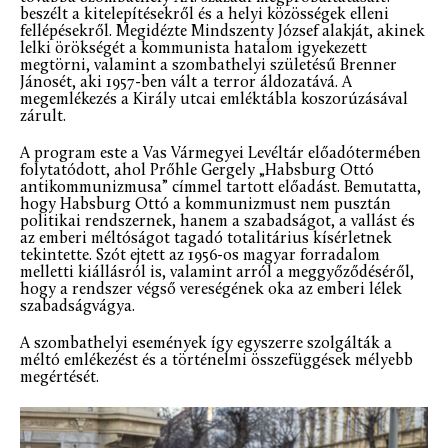
beszélt a kitelepítésekről és a helyi közösségek elleni
fellépésekről. Megidézte Mindszenty József alakját, akinek
lelki örökségét a kommunista hatalom igyekezett
megtörni, valamint a szombathelyi születésű Brenner
Jánosét, aki 1957-ben vált a terror áldozatává. A
megemlékezés a Király utcai emléktábla koszorúzásával
zárult.
A program este a Vas Vármegyei Levéltár előadótermében
folytatódott, ahol Prőhle Gergely „Habsburg Ottó
antikommunizmusa” címmel tartott előadást. Bemutatta,
hogy Habsburg Ottó a kommunizmust nem pusztán
politikai rendszernek, hanem a szabadságot, a vallást és
az emberi méltóságot tagadó totalitárius kísérletnek
tekintette. Szót ejtett az 1956-os magyar forradalom
melletti kiállásról is, valamint arról a meggyőződéséről,
hogy a rendszer végső vereségének oka az emberi lélek
szabadságvágya.
A szombathelyi események így egyszerre szolgálták a
méltó emlékezést és a történelmi összefüggések mélyebb
megértését.