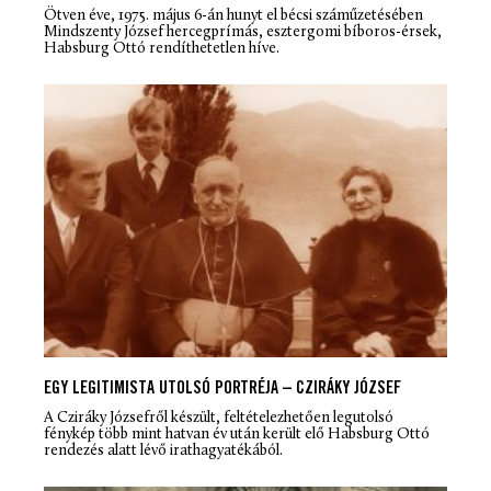
Ötven éve, 1975. május 6-án hunyt el bécsi száműzetésében
Mindszenty József hercegprímás, esztergomi bíboros-érsek,
Habsburg Ottó rendíthetetlen híve.
EGY LEGITIMISTA UTOLSÓ PORTRÉJA – CZIRÁKY JÓZSEF
A Cziráky Józsefről készült, feltételezhetően legutolsó
fénykép több mint hatvan év után került elő Habsburg Ottó
rendezés alatt lévő irathagyatékából.