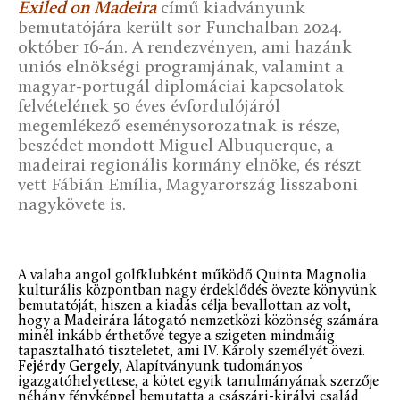
Exiled on Madeira
című kiadványunk
bemutatójára került sor Funchalban 2024.
október 16-án. A rendezvényen, ami hazánk
uniós elnökségi programjának, valamint a
magyar-portugál diplomáciai kapcsolatok
felvételének 50 éves évfordulójáról
megemlékező eseménysorozatnak is része,
beszédet mondott Miguel Albuquerque, a
madeirai regionális kormány elnöke, és részt
vett Fábián Emília, Magyarország lisszaboni
nagykövete is.
A valaha angol golfklubként működő Quinta Magnolia
kulturális központban nagy érdeklődés övezte könyvünk
bemutatóját, hiszen a kiadás célja bevallottan az volt,
hogy a Madeirára látogató nemzetközi közönség számára
minél inkább érthetővé tegye a szigeten mindmáig
tapasztalható tiszteletet, ami IV. Károly személyét övezi.
Fejérdy Gergely
, Alapítványunk tudományos
igazgatóhelyettese, a kötet egyik tanulmányának szerzője
néhány fényképpel bemutatta a császári-királyi család