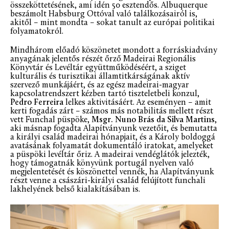
összeköttetésének, ami idén 50 esztendős. Albuquerque
beszámolt Habsburg Ottóval való találkozásairól is,
akitől – mint mondta – sokat tanult az európai politikai
folyamatokról.
Mindhárom előadó köszönetet mondott a forráskiadvány
anyagának jelentős részét őrző Madeirai Regionális
Könyvtár és Levéltár együttműködéséért, a sziget
kulturális és turisztikai államtitkárságának aktív
szervező munkájáért, és az egész madeirai-magyar
kapcsolatrendszert kézben tartó tiszteletbeli konzul,
Pedro Ferreira
lelkes aktivitásáért. Az eseményen – amit
kerti fogadás zárt – számos más notabilitás mellett részt
vett Funchal püspöke,
Msgr. Nuno Brás da Silva Martins
,
aki másnap fogadta Alapítványunk vezetőit, és bemutatta
a királyi család madeirai hónapjait, és a Károly boldoggá
avatásának folyamatát dokumentáló iratokat, amelyeket
a püspöki levéltár őriz. A madeirai vendéglátók jelezték,
hogy támogatnák könyvünk portugál nyelven való
megjelentetését és köszönettel vennék, ha Alapítványunk
részt venne a császári-királyi család felújított funchali
lakhelyének belső kialakításában is.