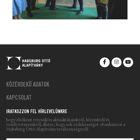
KÖZÉRDEKŰ ADATOK
KAPCSOLAT
IRATKOZZON FEL HÍRLEVELÜNKRE
hogy elsőként értesüljön aktualitásainkról, híreinkről és
rendezvényeinkről, illetve, hogy sok érdekességet olvashasson a
Habsburg Ottó Alapítvány tevékenységéről!