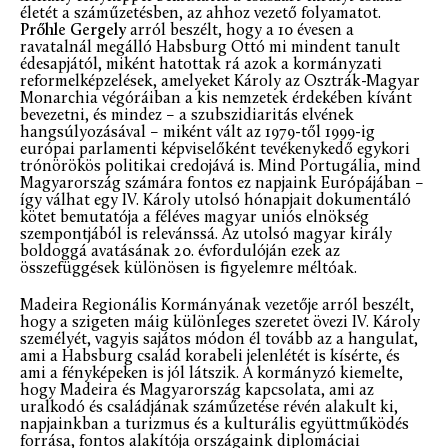
életét a száműzetésben, az ahhoz vezető folyamatot.
Prőhle Gergely
arról beszélt, hogy a 10 évesen a
ravatalnál megálló Habsburg Ottó mi mindent tanult
édesapjától, miként hatottak rá azok a kormányzati
reformelképzelések, amelyeket Károly az Osztrák-Magyar
Monarchia végóráiban a kis nemzetek érdekében kívánt
bevezetni, és mindez – a szubszidiaritás elvének
hangsúlyozásával – miként vált az 1979-től 1999-ig
európai parlamenti képviselőként tevékenykedő egykori
trónörökös politikai credojává is. Mind Portugália, mind
Magyarország számára fontos ez napjaink Európájában –
így válhat egy IV. Károly utolsó hónapjait dokumentáló
kötet bemutatója a féléves magyar uniós elnökség
szempontjából is relevánssá. Az utolsó magyar király
boldoggá avatásának 20. évfordulóján ezek az
összefüggések különösen is figyelemre méltóak.
Madeira Regionális Kormányának vezetője arról beszélt,
hogy a szigeten máig különleges szeretet övezi IV. Károly
személyét, vagyis sajátos módon él tovább az a hangulat,
ami a Habsburg család korabeli jelenlétét is kísérte, és
ami a fényképeken is jól látszik. A kormányzó kiemelte,
hogy Madeira és Magyarország kapcsolata, ami az
uralkodó és családjának száműzetése révén alakult ki,
napjainkban a turizmus és a kulturális együttműködés
forrása, fontos alakítója országaink diplomáciai