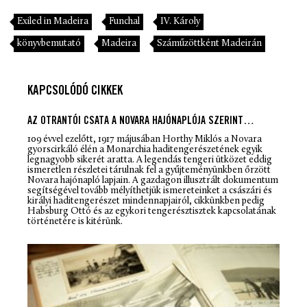
Exiled in Madeira
Funchal
IV. Károly
könyvbemutató
Madeira
Száműzöttként Madeirán
KAPCSOLÓDÓ CIKKEK
AZ OTRANTÓI CSATA A NOVARA HAJÓNAPLÓJA SZERINT…
109 évvel ezelőtt, 1917 májusában Horthy Miklós a Novara
gyorscirkáló élén a Monarchia haditengerészetének egyik
legnagyobb sikerét aratta. A legendás tengeri ütközet eddig
ismeretlen részletei tárulnak fel a gyűjteményünkben őrzött
Novara hajónapló lapjain. A gazdagon illusztrált dokumentum
segítségével tovább mélyíthetjük ismereteinket a császári és
királyi haditengerészet mindennapjairól, cikkünkben pedig
Habsburg Ottó és az egykori tengerésztisztek kapcsolatának
történetére is kitérünk.