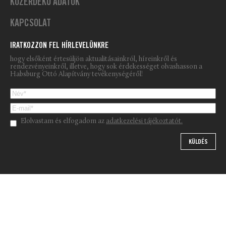
KÖZÉRDEKŰ ADATOK
KAPCSOLAT
IRATKOZZON FEL HÍRLEVELÜNKRE
hogy elsőként értesüljön aktualitásainkról, híreinkről és
rendezvényeinkről, illetve, hogy sok érdekességet olvashasson a
Habsburg Ottó Alapítvány tevékenységéről!
Please leave this field empty.
Elolvastam és elfogadom az
adatkezelési tájékoztatót.