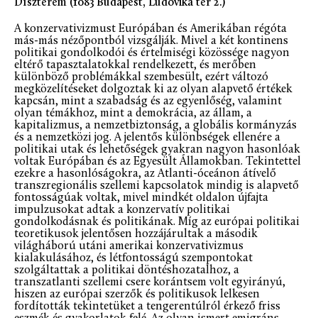
Díszterem (1083 Budapest, Ludovika tér 2.)
A konzervativizmust Európában és Amerikában régóta
más-más nézőpontból vizsgálják. Mivel a két kontinens
politikai gondolkodói és értelmiségi közössége nagyon
eltérő tapasztalatokkal rendelkezett, és merőben
különböző problémákkal szembesült, ezért változó
megközelítéseket dolgoztak ki az olyan alapvető értékek
kapcsán, mint a szabadság és az egyenlőség, valamint
olyan témákhoz, mint a demokrácia, az állam, a
kapitalizmus, a nemzetbiztonság, a globális kormányzás
és a nemzetközi jog. A jelentős különbségek ellenére a
politikai utak és lehetőségek gyakran nagyon hasonlóak
voltak Európában és az Egyesült Államokban. Tekintettel
ezekre a hasonlóságokra, az Atlanti-óceánon átívelő
transzregionális szellemi kapcsolatok mindig is alapvető
fontosságúak voltak, mivel mindkét oldalon újfajta
impulzusokat adtak a konzervatív politikai
gondolkodásnak és politikának. Míg az európai politikai
teoretikusok jelentősen hozzájárultak a második
világháború utáni amerikai konzervativizmus
kialakulásához, és létfontosságú szempontokat
szolgáltattak a politikai döntéshozatalhoz, a
transzatlanti szellemi csere korántsem volt egyirányú,
hiszen az európai szerzők és politikusok lelkesen
fordították tekintetüket a tengerentúlról érkező friss