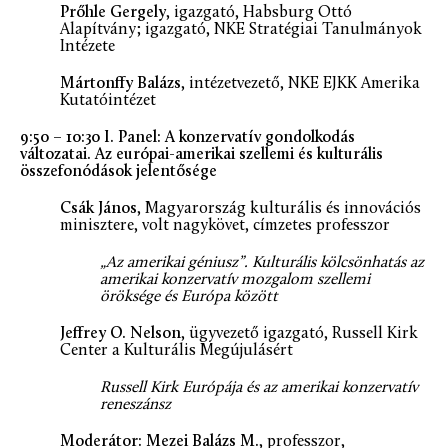
Prőhle Gergely
, igazgató, Habsburg Ottó
Alapítvány; igazgató, NKE Stratégiai Tanulmányok
Intézete
Mártonffy Balázs
, intézetvezető, NKE EJKK Amerika
Kutatóintézet
9:50 – 10:30 I. Panel: A konzervatív gondolkodás
változatai. Az európai-amerikai szellemi és kulturális
összefonódások jelentősége
Csák János
, Magyarország kulturális és innovációs
minisztere, volt nagykövet, címzetes professzor
„Az amerikai géniusz”. Kulturális kölcsönhatás az
amerikai konzervatív mozgalom szellemi
öröksége és Európa között
Jeffrey O. Nelson
, ügyvezető igazgató, Russell Kirk
Center a Kulturális Megújulásért
Russell Kirk Európája és az amerikai konzervatív
reneszánsz
Moderátor: Mezei Balázs M.
, professzor,