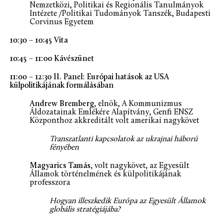
Nemzetközi, Politikai és Regionális Tanulmányok
Intézete /Politikai Tudományok Tanszék, Budapesti
Corvinus Egyetem
10:30 – 10:45 Vita
10:45 – 11:00 Kávészünet
11:00 – 12:30 II. Panel: Európai hatások az USA
külpolitikájának formálásában
Andrew Bremberg
, elnök, A Kommunizmus
Áldozatainak Emlékére Alapítvány, Genfi ENSZ
Központhoz akkreditált volt amerikai nagykövet
Transzatlanti kapcsolatok az ukrajnai háború
fényében
Magyarics Tamás
, volt nagykövet, az Egyesült
Államok történelmének és külpolitikájának
professzora
Hogyan illeszkedik Európa az Egyesült Államok
globális stratégiájába?