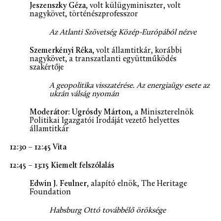
Jeszenszky Géza
, volt külügyminiszter, volt
nagykövet, történészprofesszor
Az Atlanti Szövetség Közép-Európából nézve
Szemerkényi Réka
, volt államtitkár, korábbi
nagykövet, a transzatlanti együttműködés
szakértője
A geopolitika visszatérése. Az energiaügy esete az
ukrán válság nyomán
Moderátor: Ugrósdy Márton
, a Miniszterelnök
Politikai Igazgatói Irodáját vezető helyettes
államtitkár
12:30 – 12:45 Vita
12:45 – 13:15 Kiemelt felszólalás
Edwin J. Feulner
, alapító elnök, The Heritage
Foundation
Habsburg Ottó továbbélő öröksége