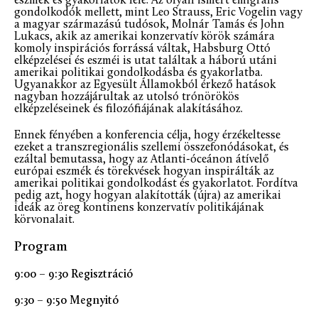
eszmék és gyakorlatok felé. Az olyan ismert emigráns
gondolkodók mellett, mint Leo Strauss, Eric Vogelin vagy
a magyar származású tudósok, Molnár Tamás és John
Lukacs, akik az amerikai konzervatív körök számára
komoly inspirációs forrássá váltak, Habsburg Ottó
elképzelései és eszméi is utat találtak a háború utáni
amerikai politikai gondolkodásba és gyakorlatba.
Ugyanakkor az Egyesült Államokból érkező hatások
nagyban hozzájárultak az utolsó trónörökös
elképzeléseinek és filozófiájának alakításához.
Ennek fényében a konferencia célja, hogy érzékeltesse
ezeket a transzregionális szellemi összefonódásokat, és
ezáltal bemutassa, hogy az Atlanti-óceánon átívelő
európai eszmék és törekvések hogyan inspirálták az
amerikai politikai gondolkodást és gyakorlatot. Fordítva
pedig azt, hogy hogyan alakították (újra) az amerikai
ideák az öreg kontinens konzervatív politikájának
körvonalait.
Program
9:00 – 9:30 Regisztráció
9:30 – 9:50 Megnyitó