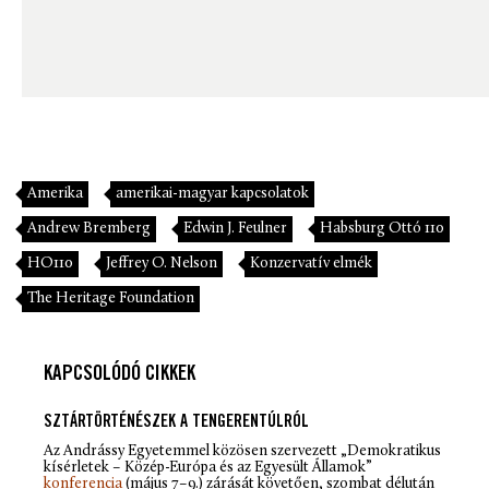
Amerika
amerikai-magyar kapcsolatok
Andrew Bremberg
Edwin J. Feulner
Habsburg Ottó 110
HO110
Jeffrey O. Nelson
Konzervatív elmék
The Heritage Foundation
KAPCSOLÓDÓ CIKKEK
SZTÁRTÖRTÉNÉSZEK A TENGERENTÚLRÓL
Az Andrássy Egyetemmel közösen szervezett „Demokratikus
kísérletek – Közép-Európa és az Egyesült Államok”
konferencia
(május 7–9.) zárását követően, szombat délután