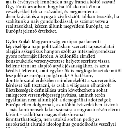
ma is érvényesek lennének a nagy francia költő szavai!
Úgy tűnik azonban, hogy ha túl akarjuk élni a
veszélyekkel teli 21. századot, és megmenteni a
demokráciát és a nyugati civilizációt, jobban tesszük, ha
szakítunk a naiv gondolkodással, és számot vetve a
realitásokkal, készen állunk megvédeni Európát, az
Európát jelentő értékeket.
Győri Enikő
, Magyarország európai parlamenti
képviselője a napi politizálásban szerzett tapasztalatai
alapján szkeptikus hangon szólt az intézményrendszer
gyors reformját illetően. A különféle elméleti
konstrukciók versenyeztetése helyett szerinte vissza
kellene térni az alapító atyák józanságához, és azt a
kérdést feltenni, amit egykor ők is megfogalmaztak: mitől
lesz jobb az európai polgárnak? A hatékony
döntéshozatal érdekében mindenekelőtt a szuverenitás
kérdését kell tisztázni, és csak a világosan elhatárolt
illetékességek definiálása után következhet a sokat
emlegetett versenyképesség javítása, aminek terén
egyáltalán nem állunk jól: a demográfiai adottságok
Európa ellen dolgoznak, az utóbbi évtizedekben kivívott
– más kontinensek lakói számára a migráció révén elérni
kívánt – csábítóan magas életszínvonal
fenntarthatósága, nem utolsó sorban pedig az
eurokráciát eluraló ideologikus gondolkodás veszélyei