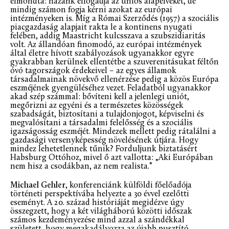
elmondta: hazánk elfogadja az uniós alapelveket, de
mindig számon fogja kérni azokat az európai
intézményeken is. Míg a Római Szerződés (1957) a szociális
piacgazdaság alapjait rakta le a kontinens nyugati
felében, addig Maastricht kulcsszava a szubszidiaritás
volt. Az állandóan finomodó, az európai intézmények
által életre hívott szabályozások ugyanakkor egyre
gyakrabban kerülnek ellentétbe a szuverenitásukat féltőn
óvó tagországok érdekeivel – az egyes államok
társadalmainak növekvő ellenérzése pedig a közös Európa
eszméjének gyengüléséhez vezet. Feladatból ugyanakkor
akad szép számmal: bővíteni kell a jelenlegi uniót,
megőrizni az egyéni és a természetes közösségek
szabadságát, biztosítani a tulajdonjogot, képviselni és
megvalósítani a társadalmi felelősség és a szociális
igazságosság eszméjét. Mindezek mellett pedig rátalálni a
gazdasági versenyképesség növelésének útjára. Hogy
mindez lehetetlennek tűnik? Forduljunk biztatásért
Habsburg Ottóhoz, mivel ő azt vallotta: „Aki Európában
nem hisz a csodákban, az nem realista.”
Michael Gehler
, konferenciánk külföldi főelőadója
történeti perspektívába helyezte a 30 évvel ezelőtti
eseményt. A 20. század históriáját megidézve úgy
összegzett, hogy a két világháború közötti időszak
számos kezdeményezése mind azzal a szándékkal