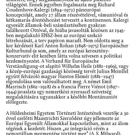
született, hogy megakadályozza az újabb pusztító
világégést. Ennek jegyében fogalmazta meg Richard
Coudenhove-Kalergi (1894–1972) páneurópai
koncepcióját, amely 27 állam részévételével, vámunióval és
kétkamarás döntéshozást tervezett a kontinensen. Kalergi
egyesült államok-beli száműzetésében gyakran
találkozott Ottóval, de hiába javasolták közösen az 1945-
ben megalakuló ENSZ-ben az európai szekció
létrehozását, a terv papíron maradt. Nem oldotta meg a
kor kérdéseit Karl Anton Rohan (1898–1975) Europäischer
Kulturbund-ja sem, amely az európai keresztény-
konzervatív elit kezében látta volna szívesen a politikai
kezdeményezést. A Verband für Europäische
Verständigung-ot alapító Wilhelm Heile (1881–1969), vagy
a közép-európai gazdasági közösség tervét Julius Meinllel
együtt felvázoló magyar Hantos Elemér (1881–1947)
elgondolása sem valósulhatott meg. A német Emil
Mayrisch (1862–1928) és a francia Pierre Viénot (1897–
1944) javaslata egy nemzetközi nyersacél szövetség
megalakítására ugyanakkor a későbbi Montánuniót
előlegezte.
A Hildesheimi Egyetem Történeti Intézetének vezetője a 30
évvel ezelőtti Maastrichti Szerződést úgy jellemezte az
Európai Egyesült Államokkal kapcsolatban, mint az álom
végének a kezdetét. Hiszen „az integráció révén a
nemzetállam megmentése történt meg” (A. S. Milward),