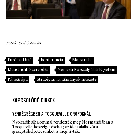
Fotók: Szabó Zoltán
Európai Unió
konferencia
Maastricht
Maastrichti Szerződés
Nemzeti Közszolgálati Egyetem
Páneurópa
Stratégiai Tanulmányok Intézete
KAPCSOLÓDÓ CIKKEK
VENDÉGSÉGBEN A TOCQUEVILLE GRÓFOKNÁL
Nyolcadik alkalommal rendezték meg Normandiában a
Tocqueville-beszélgetéseket; az idei találkozóra
igazgatóhelyettesünket is meghívták.