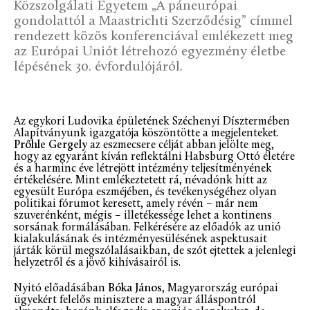
Közszolgálati Egyetem „A páneurópai
gondolattól a Maastrichti Szerződésig” címmel
rendezett közös konferenciával emlékezett meg
az Európai Uniót létrehozó egyezmény életbe
lépésének 30. évfordulójáról.
Az egykori Ludovika épületének Széchenyi Dísztermében
Alapítványunk igazgatója köszöntötte a megjelenteket.
Prőhle Gergely
az eszmecsere célját abban jelölte meg,
hogy az egyaránt kíván reflektálni Habsburg Ottó életére
és a harminc éve létrejött intézmény teljesítményének
értékelésére. Mint emlékeztetett rá, névadónk hitt az
egyesült Európa eszméjében, és tevékenységéhez olyan
politikai fórumot keresett, amely révén – már nem
szuverénként, mégis – illetékessége lehet a kontinens
sorsának formálásában. Felkérésére az előadók az unió
kialakulásának és intézményesülésének aspektusait
járták körül megszólalásaikban, de szót ejtettek a jelenlegi
helyzetről és a jövő kihívásairól is.
Nyitó előadásában
Bóka János
, Magyarország európai
ügyekért felelős minisztere a magyar álláspontról