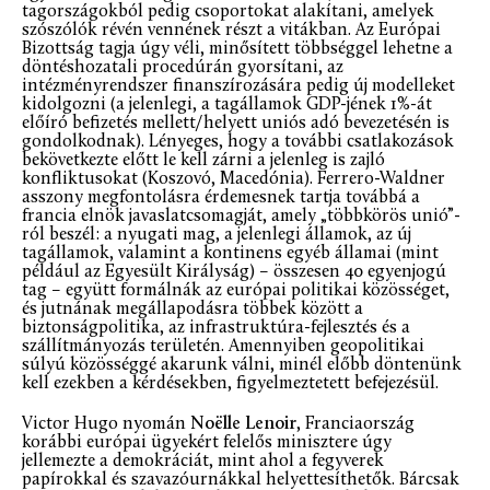
tagországokból pedig csoportokat alakítani, amelyek
szószólók révén vennének részt a vitákban. Az Európai
Bizottság tagja úgy véli, minősített többséggel lehetne a
döntéshozatali procedúrán gyorsítani, az
intézményrendszer finanszírozására pedig új modelleket
kidolgozni (a jelenlegi, a tagállamok GDP-jének 1%-át
előíró befizetés mellett/helyett uniós adó bevezetésén is
gondolkodnak). Lényeges, hogy a további csatlakozások
bekövetkezte előtt le kell zárni a jelenleg is zajló
konfliktusokat (Koszovó, Macedónia). Ferrero-Waldner
asszony megfontolásra érdemesnek tartja továbbá a
francia elnök javaslatcsomagját, amely „többkörös unió”-
ról beszél: a nyugati mag, a jelenlegi államok, az új
tagállamok, valamint a kontinens egyéb államai (mint
például az Egyesült Királyság) – összesen 40 egyenjogú
tag – együtt formálnák az európai politikai közösséget,
és jutnának megállapodásra többek között a
biztonságpolitika, az infrastruktúra-fejlesztés és a
szállítmányozás területén. Amennyiben geopolitikai
súlyú közösséggé akarunk válni, minél előbb döntenünk
kell ezekben a kérdésekben, figyelmeztetett befejezésül.
Victor Hugo nyomán
Noëlle Lenoir
, Franciaország
korábbi európai ügyekért felelős minisztere úgy
jellemezte a demokráciát, mint ahol a fegyverek
papírokkal és szavazóurnákkal helyettesíthetők. Bárcsak