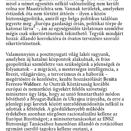
mivel a német egyesítés nélkül valószínűleg nem került
volna sor Maastrichtra sem. Vannak területek, amelyeken
évtizedek óta nem történt áttörés – ilyen a közös
biztonságpolitika, amiről egy belga politikus találóan
jegyezte meg: „Európa gazdasági óriás, politikai törpe de
katonai lárva” –, ám az egységesülés távlatosan szemlélve
mégis csak sikertörténetnek tekinthető. Tegyük mindjárt
hozzá: állandó korrekcióra és óvatos tervezésre szoruló
sikertörténetnek.
Valamennyien a posztnyugati világ lakói vagyunk,
amelyben új hatalmi központok alakulnak, és friss
geopolitikai szemléletre van szükségünk a jelenségek és
folyamatok – a migráció, a mesterséges intelligencia, a
Brexit, világjárvány, a terrorizmus és a háborúk –
megértésére és kezelésére, kezdte hozzászólását
Benita
Ferrero-Waldner
. Az Osztrák Köztársaság korábbi
európai és nemzetközi ügyekért felelős szövetségi
minisztere úgy látja, hogy az unió fenntartható módon
bővíthető a Nyugat-Balkán és Ukrajna irányába, és erre a
jelenlegi jogi keretek között szerződésmódosítás nélkül is
adottak a feltételek. A gördülékenyebb működés
érdekében azonban sürgősen racionalizálni kellene az
Európai Bizottságot; a minisztertanácsokat az ENSZ
Biztonsági Tanácsához hasonlóan állandó és rotációban
egymást cserélő tagokra kellene osztani, a