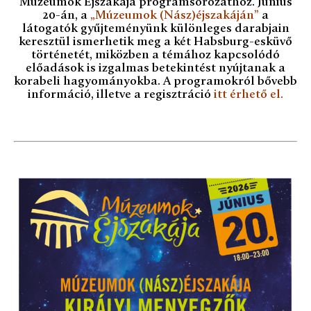
Múzeumok Éjszakája programsorozathoz. Június
20-án, a
„Múzeumok (Nász)éjszakáján”
a
látogatók gyűjteményünk különleges darabjain
keresztül ismerhetik meg a két Habsburg-esküvő
történetét, miközben a témához kapcsolódó
előadások is izgalmas betekintést nyújtanak a
korabeli hagyományokba. A programokról bővebb
információ, illetve a regisztráció
itt érhető el
.