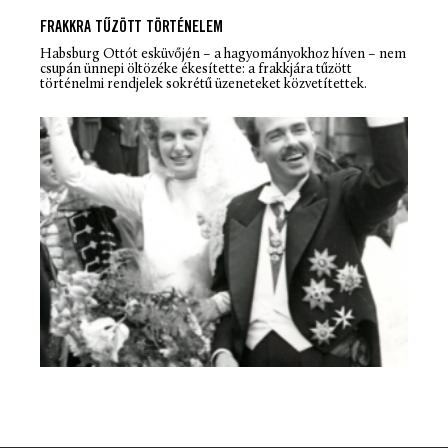
FRAKKRA TŰZÖTT TÖRTÉNELEM
Habsburg Ottót esküvőjén – a hagyományokhoz híven – nem
csupán ünnepi öltözéke ékesítette: a frakkjára tűzött
történelmi rendjelek sokrétű üzeneteket közvetítettek.