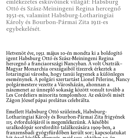
emlékezetes esküvőinek világát: Habsburg
Ottó és Szász-Meiningeni Regina hercegnő
1951-es, valamint Habsburg-Lotharingiai
Károly és Bourbon-Pármai Zita 1911-es
egybekelését.
Hetvenöt éve, 1951. május 10-én mondta ki a boldogító
igent Habsburg Ottó és Szász-Meiningeni Regina
hercegnő a franciaországi Nancyban. A volt Osztrák–
Magyar Monarchia országaiból tízezrek érkeztek a
lotaringiai városba, hogy tanúi legyenek a különleges
eseménynek. A polgári szertartást Lionel Pélerine, Nancy
polgármestere vezette a Városházán, ahonnan a
nászmenet az ünneplő sokaság között vonult tovább a
Les Cordeliers minorita templomhoz. Az esküvői misét
Zágon József pápai prelátus celebrálta.
Emellett Habsburg Ottó szüleinek, Habsburg-
Lotharingiai Károly és Bourbon-Pármai Zita frigyének
115. évfordulójáról is megemlékezünk. A későbbi
uralkodópár sorsfordító találkozására 1909-ben, a
franzensbadi gyógyfürdőben került sor; kapcsolatukat