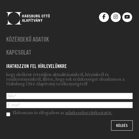
KÖZÉRDEKŰ ADATOK
KAPCSOLAT
IRATKOZZON FEL HÍRLEVELÜNKRE
hogy elsőként értesüljön aktualitásainkról, híreinkről és
rendezvényeinkről, illetve, hogy sok érdekességet olvashasson a
Habsburg Ottó Alapítvány tevékenységéről!
Please leave this field empty.
Elolvastam és elfogadom az
adatkezelési tájékoztatót.