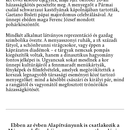
két évvel később eljegyzés, majd 1911. október 20-án
házasságkötés pecsételte meg. A menyegzőt a Pármai
család schwarzaui kastélyának kápolnájában tartották,
Gaetano Bisleti pápai majordomus celebrálásával. Az
ünnepi ebéden maga Ferenc József mondott
pohárköszöntőt.
Mindkét alkalmat látványos reprezentáció és gazdag
szimbolika övezte. A menyasszonyi ruhák, a 18. századi
fátyol, a schönbrunni virágcsokor, vagy éppen a
káprázatos diadémok – e tárgyak nemcsak pompás
kiegészítők voltak, hanem a dinasztikus hagyomány
fontos jelképei is. Ugyancsak sokat mesélnek a kor
ünnepi kultúrájáról a fennmaradt menükártyák,
fényképek és filmfelvételek, amelyek megörökítették a
korszak legnagyobb társasági eseményei közé tartozó
menyegzőket: mind a későbbi császári és királyi pár, mind
a rangjától és vagyonától megfosztott trónörökös
házasságkötését.
Ebben az évben Alapítványunk is csatlakozik a