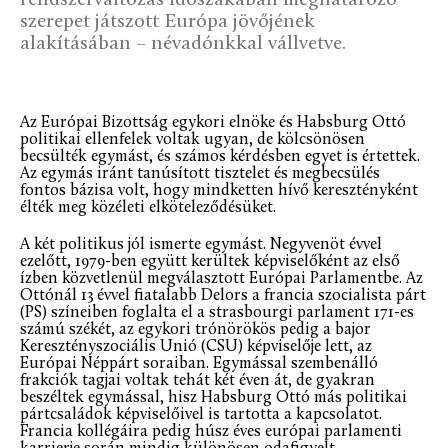
szerepet játszott Európa jövőjének
alakításában – névadónkkal vállvetve.
Az Európai Bizottság egykori elnöke és Habsburg Ottó
politikai ellenfelek voltak ugyan, de kölcsönösen
becsülték egymást, és számos kérdésben egyet is értettek.
Az egymás iránt tanúsított tisztelet és megbecsülés
fontos bázisa volt, hogy mindketten hívő keresztényként
élték meg közéleti elköteleződésüket.
A két politikus jól ismerte egymást. Negyvenöt évvel
ezelőtt, 1979-ben együtt kerültek képviselőként az első
ízben közvetlenül megválasztott Európai Parlamentbe. Az
Ottónál 13 évvel fiatalabb Delors a francia szocialista párt
(PS) színeiben foglalta el a strasbourgi parlament 171-es
számú székét, az egykori trónörökös pedig a bajor
Keresztényszociális Unió (CSU) képviselője lett, az
Európai Néppárt soraiban. Egymással szembenálló
frakciók tagjai voltak tehát két éven át, de gyakran
beszéltek egymással, hisz Habsburg Ottó más politikai
pártcsaládok képviselőivel is tartotta a kapcsolatot.
Francia kollégáira pedig húsz éves európai parlamenti