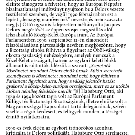
eleinte támogatta a felvetést, hogy az Európai Néppárt
bizalmatlansági indítványt nyújtson be a Delors vezette
testülettel szemben, de végül 1990 februárjában ezt a
lépést „demagóg manővernek” nevezte, és nem szavazta
meg.
[7]
Ottó ugyanis kifejezetten méltányolta Jacques
Delors megértését az éppen szovjet megszállás alól
felszabaduló Közép-Kelet-Európa iránt. Az Európai
Parlamentben 1990. szeptember 12-én elmondott
felszólalásában pártcsaládja nevében megköszönte, hogy
a Bizottság elnöke felhívta a figyelmet az Öböl-válság
okozta gazdasági nehézségekre, amelyek nemcsak a
Közel-Kelet országait, hanem az egykori keleti blokk
államait is sújtották. Idézzük a szavait:
„Szeretnék
köszönetet mondani Delors elnök úrnak. Külön szeretnék
személyesen is köszönetet mondani neki, hogy felhívta a
Parlament figyelmét arra, hogy a válság jelentős hatást
gyakorol a közép-kelet-európai országokra, mert ez az utóbbi
időben némileg feledésbe merült.”
[8]
Habsburg Ottó, aki
1989 és 1994 között tagja volt az Európai Parlament
Külügyi és Biztonsági Bizottságának, illetve elnöke volt a
Magyarországgal kapcsolatot tartó delegációnak, szívén
viselte a régió kérdéseit, és felfigyelt minden, a térséget
érintő nyilatkozatra.
1990-es évek elején az egykori trónörökös azonban
kritizálta is Delors politikáját. Habsburg Ottó sérelmezte,