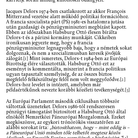
karrierje során mindig különösen odafigyelt.
Jacques Delors 1974-ben csatlakozott az akkor François
Mitterrand vezetése alatt működő politikai formációhoz.
A francia szocialista párt (PS) 1981-es hatalomra jutása
után gazdasági és pénzügyminiszteri megbízást kapott.
Ebben az időszakban Habsburg Ottó élesen bírálta
Delors-t és a párizsi kormány munkáját. Cikkeiben
ironikusan jegyezte meg, hogy a francia
pénzügyminiszter legnagyobb baja, hogy a németek sokat
dolgoznak, és nem a szocializmusban keresik jövőjük
zálogát.
[1]
Mint ismeretes, Delors-t 1984-ben az Európai
Bizottság élére választották. Habsburg Ottó ezt az
eseményt is kommentálta, miszerint a francia politikus
ugyan tapasztalt személyiség, de az összes biztos
megfelelő felkészültsége felől nem volt meggyőződve.
[2]
Delors-hoz levelet is intézett, amelyben már
példaértékűnek nevezte korábbi közéleti tevékenységét.
[3]
Az Európai Parlament második ciklusában többször
váltottak üzeneteket. Delors 1986-tól rendszeresen
pénzügyi támogatást biztosított a Habsburg Ottó által
elnökölt Nemzetközi Páneurópai Mozgalomnak. Ezeket
megköszönve, az egykori trónörökös visszatérően az
alábbi sorokat írta:
„biztosíthatom, hogy – mint eddig is –
a Páneurópai Unió minden tőle telhetőt megtesz közös