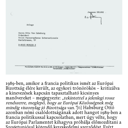
1989-ben, amikor a francia politikus ismét az Európai
Bizottság élére került, az egykori trónörökös – kritizálva
a kinevezések kapcsán tapasztalható kicsinyes
manővereket – megjegyezte:
„tekintettel a jelenlegi rossz
rendszerre, meglepő, hogy az Európai Közösségnek még
mindig viszonylag jó Bizottsága van.”
[6]
Habsburg Ottó
azonban némi csalódottságának adott hangot 1989-ben a
francia politikussal kapcsolatban, mert úgy vélte, hogy
az Európai Parlamentet kihagyva próbálja előmozdítani a
Szovjetunióval kötendő kereskedelmi szerződést. Ezért