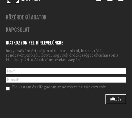
KÖZÉRDEKŰ ADATOK
KAPCSOLAT
IRATKOZZON FEL HÍRLEVELÜNKRE
hogy elsőként értesüljön aktualitásainkról, híreinkről és
rendezvényeinkről, illetve, hogy sok érdekességet olvashasson a
Habsburg Ottó Alapítvány tevékenységéről!
Please leave this field empty.
Elolvastam és elfogadom az
adatkezelési tájékoztatót.