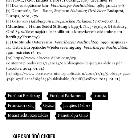
[5]
HOAL, I-2-b, Jacques Delors, Pöcking, 1987. december 18.
[6]
Das europäische Jahr.
Vorarlberger Nachrichten
, 1989. január 7–8.
[7]
Demmerle, Eva – Baier, Stephan:
Habsburg Ottó élete.
Budapest,
Európa, 2003, 479.
[8]
Otto von Habsburg im Europäischen Parlament 1979–1997
. III.
[München], [Hanns Seidel Stiftung], [1997], Nr. 3–393/130. (Habsburg
Ottó 85. születésnapjára összeállított, a könyvkereskedelembe nem
került gyűjtemény.)
[9]
Die Stunde Österreichs.
Vorarlberger Nachrichten
, 1990. május 12–
13., illetve: Europäische Wiedervereinigung.
Vorarlberger Nachrichten
,
1991. március 16–17.
[10]
https://www.diocese-dijon.com/wp-
content/uploads/sites/34/2024/01/obseques-de-jacques-delors.pdf
(Letöltve: 2024. 01. 11.)
[11]
https://www.cvce.eu/content/publication/2002/12/19/5bbb1452-92c7-
474b-a7cf-a2d281898295/publishable_fr.pdf
(Letöltve: 2024. 01. 11.)
Európai Bizottság
Európai Parlament
francia
Franciaország
Gyász
Jacques Delors
Maastrichti Szerződés
Páneurópa Unió
KAPCSOLÓDÓ CIKKEK