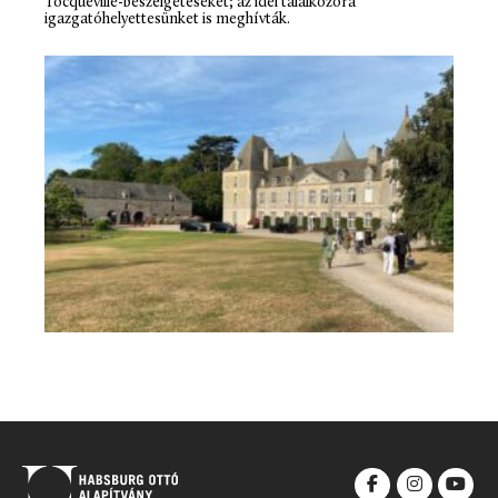
Tocqueville-beszélgetéseket; az idei találkozóra
igazgatóhelyettesünket is meghívták.