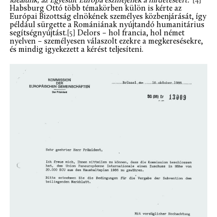
ideálunk, az Egyesült Európa eszméjének a hirdetéséért.”
[4]
Habsburg Ottó több témakörben külön is kérte az
Európai Bizottság elnökének személyes közbenjárását, így
például sürgette a Romániának nyújtandó humanitárius
segítségnyújtást.
[5]
Delors – hol francia, hol német
nyelven – személyesen válaszolt ezekre a megkeresésekre,
és mindig igyekezett a kérést teljesíteni.