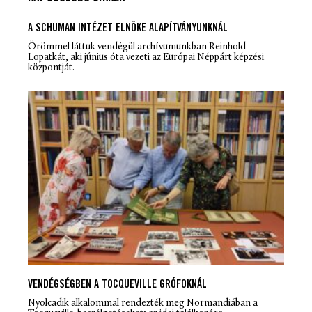
A SCHUMAN INTÉZET ELNÖKE ALAPÍTVÁNYUNKNÁL
Örömmel láttuk vendégül archívumunkban Reinhold
Lopatkát, aki június óta vezeti az Európai Néppárt képzési
központját.
VENDÉGSÉGBEN A TOCQUEVILLE GRÓFOKNÁL
Nyolcadik alkalommal rendezték meg Normandiában a