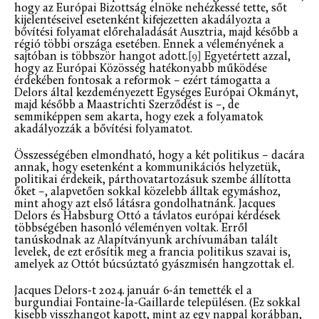
hogy az Európai Bizottság elnöke nehézkessé tette, sőt
kijelentéseivel esetenként kifejezetten akadályozta a
bővítési folyamat előrehaladását Ausztria, majd később a
régió többi országa esetében. Ennek a véleményének a
sajtóban is többször hangot adott.
[9]
Egyetértett azzal,
hogy az Európai Közösség hatékonyabb működése
érdekében fontosak a reformok – ezért támogatta a
Delors által kezdeményezett Egységes Európai Okmányt,
majd később a Maastrichti Szerződést is –, de
semmiképpen sem akarta, hogy ezek a folyamatok
akadályozzák a bővítési folyamatot.
Összességében elmondható, hogy a két politikus – dacára
annak, hogy esetenként a kommunikációs helyzetük,
politikai érdekeik, párthovatartozásuk szembe állította
őket –, alapvetően sokkal közelebb álltak egymáshoz,
mint ahogy azt első látásra gondolhatnánk. Jacques
Delors és Habsburg Ottó a távlatos európai kérdések
többségében hasonló véleményen voltak. Erről
tanúskodnak az Alapítványunk archívumában talált
levelek, de ezt erősítik meg a francia politikus szavai is,
amelyek az Ottót búcsúztató gyászmisén hangzottak el.
Jacques Delors-t 2024. január 6-án temették el a
burgundiai Fontaine-la-Gaillarde településen. (Ez sokkal
kisebb visszhangot kapott, mint az egy nappal korábban,