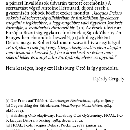
a párizsi Invalidusok udvarán tartott ceremónia.) A
szertartást végző Antoine Hérouard, dijoni érsek a
gyászmisén többek között ezeket mondta:
„Jacques Delors
sokrétű kötelezettségvállalásában és funkcióiban igyekezett
megélni a legkisebbre, a leggyengébbre való figyelem konkrét
formáját, a szolidaritás dimenzióját.”
[10]
Az érsek idézte az
Európai Bizottság egykori elnökének 1989. október 17-én
Bruges-ben elmondott beszédét,
[11]
ahol egyébként
Delors maga is Robert Schuman szavait hívta segítségül:
„Európában csak jogi vagy közgazdasági szakértelem alapján
nem leszünk sikeresek […] ha a következő 10 évben nem
sikerül lelket és irányt adni Európának, elvész az ügyünk.”
Nem kétséges, hogy ezt Habsburg Ottó is így gondolta.
Fejérdy Gergely
[1]
Der Franc auf Talfahrt.
Vorarlberger Nachrichten
, 1983. május 7.
[2]
Gegenschlag der Bürokraten.
Vorarlberger Nachrichten,
1984.
október 13.
[3]
Habsburg Ottó Alapítvány, Habsburg Ottó Gyűjtemény, HOAL, I-2-
b, Jacques Delors, Pöcking, 1984. december 21.
[4]
HOAL, I-2-b, Jacques Delors, Pöcking, 1988. január 22.