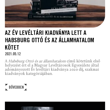
AZ ÉV LEVÉLTÁRI KIADVÁNYA LETT A
HABSBURG OTTÓ ÉS AZ ÁLLAMHATALOM
KÖTET
2021.05.12
A
Habsburg Ottó és az államhatalom
című kötetünk első
helyezést ért el a Magyar Levéltárosok Egyesülete által
adományozott Év levéltári kiadványa 2020 díj, szakmai
kiadványok kategóriájában.
BŐVEBBEN