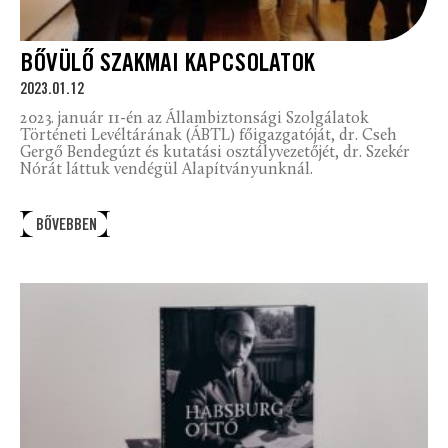
BŐVÜLŐ SZAKMAI KAPCSOLATOK
2023.01.12
2023. január 11-én az Állambiztonsági Szolgálatok
Történeti Levéltárának (ÁBTL) főigazgatóját, dr. Cseh
Gergő Bendegúzt és kutatási osztályvezetőjét, dr. Szekér
Nórát láttuk vendégül Alapítványunknál.
BŐVEBBEN