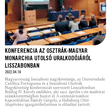
KONFERENCIA AZ OSZTRÁK-MAGYAR
MONARCHIA UTOLSÓ URALKODÓJÁRÓL
LISSZABONBAN
2022.04.10
Magyarország lisszaboni nagykövetsége, az Universidade
Católica Portuguesa és a lisszaboni Osztrák
Nagykövetség konferenciát szervezett Lisszabonban
Boldog IV. Károly emlékére, aki 1922. április 1-én madeirai
számkivetettségben hunyt el. A centenáriumhoz
kapcsolódóan Fejérdy Gergely, a Habsburg Ottó
Alapítvány igazgatóhelyettese is előadást tartott.