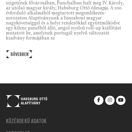
szigetének fővárosában, Funchalban halt meg IV. Károly,
az utolsó magyar király, Habsburg Ottó édesapja. A 100.
évforduló alkalmából megtartott megemlékezés-
sorozaton Alapítványunk a lisszaboni magyar
nagykövetséggel és a helyi rendezőkkel együttműködve
egy kilenc panelből álló, angol nyelvű roll-up kiállítást
mutatott be, amelynek portugál nyelvű változatát
kiadvány formájában sz
BŐVEBBEN
KÖZÉRDEKŰ ADATOK