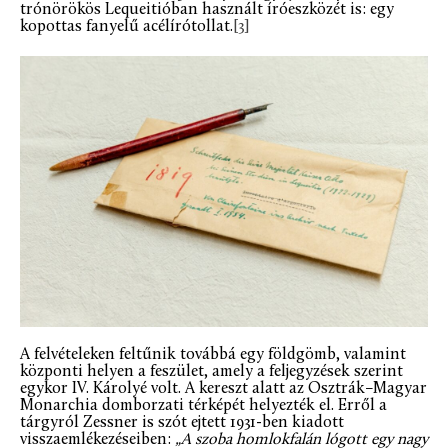
trónörökös Lequeitióban használt íróeszközét is: egy
kopottas fanyelű acélírótollat.
[3]
A felvételeken feltűnik továbbá egy földgömb, valamint
központi helyen a feszület, amely a feljegyzések szerint
egykor IV. Károlyé volt. A kereszt alatt az Osztrák–Magyar
Monarchia domborzati térképét helyezték el. Erről a
tárgyról Zessner is szót ejtett 1931-ben kiadott
visszaemlékezéseiben:
„A szoba homlokfalán lógott egy nagy