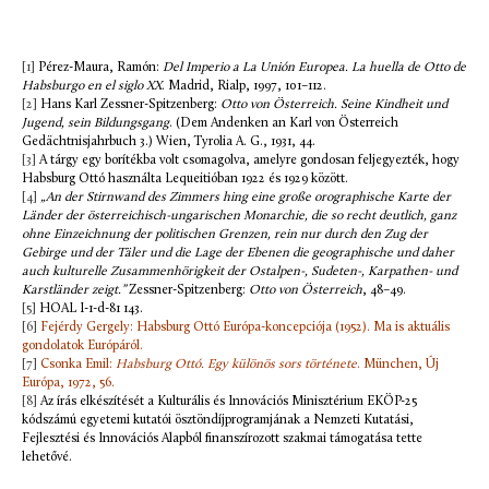
[1]
Pérez-Maura, Ramón:
Del Imperio a La Unión Europea. La huella de Otto de
Habsburgo en el siglo XX
. Madrid, Rialp, 1997, 101–112.
[2]
Hans Karl Zessner-Spitzenberg:
Otto von Österreich. Seine Kindheit und
Jugend, sein Bildungsgang
. (Dem Andenken an Karl von Österreich
Gedächtnisjahrbuch 3.) Wien, Tyrolia A. G., 1931, 44.
[3]
A tárgy egy borítékba volt csomagolva, amelyre gondosan feljegyezték, hogy
Habsburg Ottó használta Lequeitióban 1922 és 1929 között.
[4]
„An der Stirnwand des Zimmers hing eine große orographische Karte der
Länder der österreichisch-ungarischen Monarchie, die so recht deutlich, ganz
ohne Einzeichnung der politischen Grenzen, rein nur durch den Zug der
Gebirge und der Täler und die Lage der Ebenen die geographische und daher
auch kulturelle Zusammenhörigkeit der Ostalpen-, Sudeten-, Karpathen- und
Karstländer zeigt.”
Zessner-Spitzenberg:
Otto von Österreich
, 48–49.
[5]
HOAL I-1-d-81 143.
[6]
Fejérdy Gergely: Habsburg Ottó Európa-koncepciója (1952). Ma is aktuális
gondolatok Európáról.
[7]
Csonka Emil:
Habsburg Ottó. Egy különös sors története
. München, Új
Európa, 1972, 56.
[8]
Az írás elkészítését a Kulturális és Innovációs Minisztérium EKÖP-25
kódszámú egyetemi kutatói ösztöndíjprogramjának a Nemzeti Kutatási,
Fejlesztési és Innovációs Alapból finanszírozott szakmai támogatása tette
lehetővé.