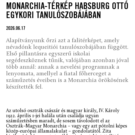
MONARCHIA-TÉRKÉP HABSBURG OTTÓ
EGYKORI TANULÓSZOBÁJÁBAN
2026.06.17
Alapítványunk őrzi azt a falitérképet, amely
névadónk lequeitiói tanulószobájában függött.
Első pillantásra egyszerű iskolai
segédeszköznek tűnik, valójában azonban jóval
több annál: annak a nevelési programnak a
lenyomata, amellyel a fiatal főherceget a
száműzetés éveiben is a Monarchia örökösének
készítették fel.
Az utolsó osztrák császár és magyar király, IV. Károly
1922. április 1-jei halála után családja ugyan
száműzetésben maradt, de sosem távolodott el az
Osztrák–Magyar Monarchia – vagy egy azt pótolni képes
közép-európai államalakulat – gondolatától. Zita