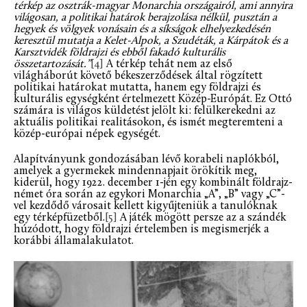
térkép az osztrák-magyar Monarchia országairól, ami annyira
világosan, a politikai határok berajzolása nélkül, pusztán a
hegyek és völgyek vonásain és a síkságok elhelyezkedésén
keresztül mutatja a Kelet-Alpok, a Szudéták, a Kárpátok és a
Karsztvidék földrajzi és ebből fakadó kulturális
összetartozását.”
[4]
A térkép tehát nem az első
világháborút követő békeszerződések által rögzített
politikai határokat mutatta, hanem egy földrajzi és
kulturális egységként értelmezett Közép-Európát. Ez Ottó
számára is világos küldetést jelölt ki: felülkerekedni az
aktuális politikai realitásokon, és ismét megteremteni a
közép-európai népek egységét.
Alapítványunk gondozásában lévő korabeli naplókból,
amelyek a gyermekek mindennapjait örökítik meg,
kiderül, hogy 1922. december 1-jén egy kombinált földrajz-
német óra során az egykori Monarchia „A”, „B” vagy „C”-
vel kezdődő városait kellett kigyűjteniük a tanulóknak
egy térképfüzetből.
[5]
A játék mögött persze az a szándék
húzódott, hogy földrajzi értelemben is megismerjék a
korábbi államalakulatot.