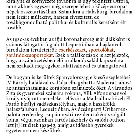
királyné és környezete továbbra is úgy tekintett Ottóra,
mint akinek egyszer még szerepe lehet a közép-európai
népek összetartásában. Számukra a Habsburg-birodalom
nem lezárt múltként, hanem elveszített, de
továbbgondolható politikai és kulturális keretként élt
tovább.
Az 1920-as években az ifjú koronaherceg már diákként is
számos látogatót fogadott Lequeitióban a hajdanvolt
birodalom területeiről:
cserkészeket
,
sportolókat
,
zarándokcsoportokat
. Ezek a találkozások is azt jelezték,
hogy a száműzetésben élő uralkodócsalád kapcsolata
nem szakadt meg egykori alattvalóival és támogatóival.
De hogyan is kerültek Spanyolország e kieső szegletébe?
IV. Károly halálával családja elhagyhatta Madeirát, ahová
az antanthatalmak korábban száműzték őket. A várandós
Zita és gyermekei számára rokona, XIII. Alfonz spanyol
király nyújtott menedéket: először a Madridhoz közeli El
Pardo királyi vadászkastélyban, majd a baszkföldi
halászfaluban, Lequeitióban. Az óceánparti Uribarren-
palota eredetileg csupán nyári rezidenciaként szolgált
volna, végül azonban tartós lakóhely és valódi otthon
lett.
[1]
Itt éltek 1929-ig, amíg az idősebb gyerekek
egyetemre nem készültek.