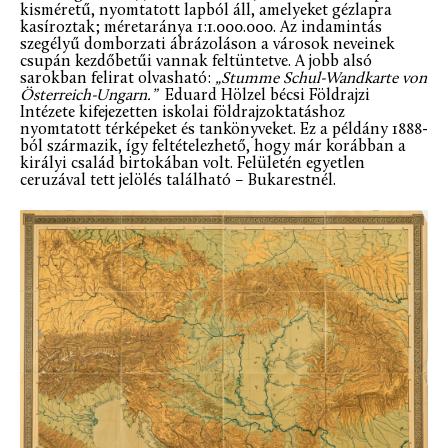
kisméretű, nyomtatott lapból áll, amelyeket gézlapra
kasíroztak; méretaránya 1:1.000.000. Az indamintás
szegélyű domborzati ábrázoláson a városok neveinek
csupán kezdőbetűi vannak feltüntetve. A jobb alsó
sarokban felirat olvasható:
„Stumme Schul-Wandkarte von
Österreich-Ungarn.”
Eduard Hölzel bécsi Földrajzi
Intézete kifejezetten iskolai földrajzoktatáshoz
nyomtatott térképeket és tankönyveket. Ez a példány 1888-
ból származik, így feltételezhető, hogy már korábban a
királyi család birtokában volt. Felületén egyetlen
ceruzával tett jelölés található – Bukarestnél.