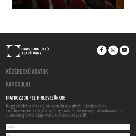
KÖZÉRDEKŰ ADATOK
KAPCSOLAT
IRATKOZZON FEL HÍRLEVELÜNKRE
hogy elsőként értesüljön aktualitásainkról, híreinkről és
rendezvényeinkről, illetve, hogy sok érdekességet olvashasson a
Habsburg Ottó Alapítvány tevékenységéről!