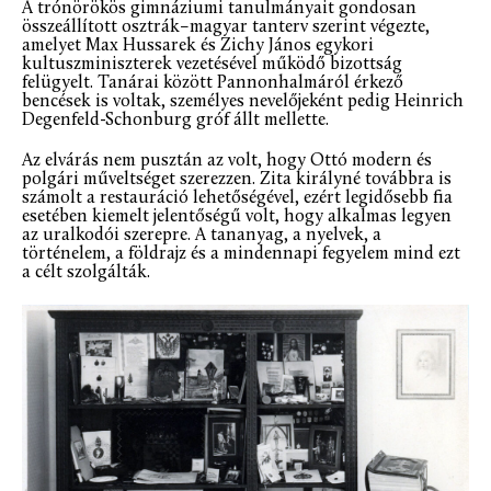
A trónörökös gimnáziumi tanulmányait gondosan
összeállított osztrák–magyar tanterv szerint végezte,
amelyet Max Hussarek és Zichy János egykori
kultuszminiszterek vezetésével működő bizottság
felügyelt. Tanárai között Pannonhalmáról érkező
bencések is voltak, személyes nevelőjeként pedig Heinrich
Degenfeld-Schonburg gróf állt mellette.
Az elvárás nem pusztán az volt, hogy Ottó modern és
polgári műveltséget szerezzen. Zita királyné továbbra is
számolt a restauráció lehetőségével, ezért legidősebb fia
esetében kiemelt jelentőségű volt, hogy alkalmas legyen
az uralkodói szerepre. A tananyag, a nyelvek, a
történelem, a földrajz és a mindennapi fegyelem mind ezt
a célt szolgálták.