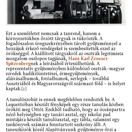
Ezt a szemléletet nemcsak a tanrend, hanem a
környezetükben őrzött tárgyak is tükrözték. A
fogadószalon üvegszekrényében tárolt gyűjteménnyel a
hozzájuk érkező vendégeket is szembesítették ezzel az
örökséggel. A kiállított tárgyakról az osztrák legitimista
mozgalom oszlopos tagjának,
Hans Karl Zessner-
Spitzenberg
nek
a
leírásából értesülhetünk. A
reprezentatív gyűjteményben különböző osztrák–magyar
ezredek hadikitüntetései, érmegyűjtemények,
aláírásalbumok, fotóalbumok, serlegek – továbbá
Ausztriából és Magyarországról származó föld – is helyet
kaptak.
[2]
A tanulószobát is ennek megfelelően rendezték be. A
Lequeitióban készült fényképek egy része tanulás közben
örökíti meg Ottót. Ezekből tudható, hogy az óceánpartra
néző helyiségben egy tanári asztal, egy iskolai pad
mintájára készült tanulóasztal, egy tábla, valamint egy
tankönyvek számára fenntartott szekrény állt. A
taneszközök közül Alapítványunk gyűjteménye őrzi a