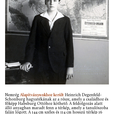
Nemrég
Alapítványunkhoz került
Heinrich Degenfeld-
Schonburg hagyatékának az a része, amely a családhoz és
főképp Habsburg Ottóhoz köthető. A feldolgozás alatt
álló anyagban maradt fenn a térkép, amely a tanulószoba
falán lógott. A 144 cm széles és 114 cm hosszú térkép 16