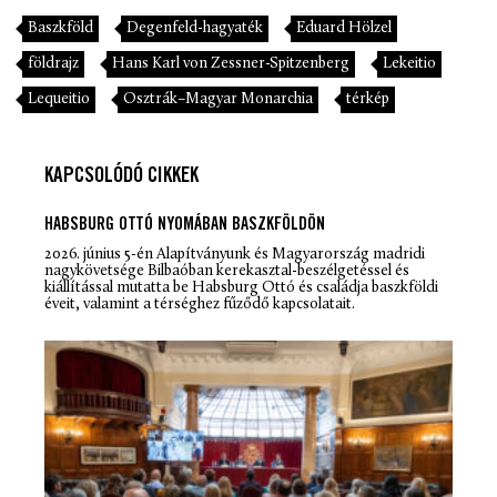
Baszkföld
Degenfeld-hagyaték
Eduard Hölzel
földrajz
Hans Karl von Zessner-Spitzenberg
Lekeitio
Lequeitio
Osztrák–Magyar Monarchia
térkép
KAPCSOLÓDÓ CIKKEK
HABSBURG OTTÓ NYOMÁBAN BASZKFÖLDÖN
2026. június 5-én Alapítványunk és Magyarország madridi
nagykövetsége Bilbaóban kerekasztal-beszélgetéssel és
kiállítással mutatta be Habsburg Ottó és családja baszkföldi
éveit, valamint a térséghez fűződő kapcsolatait.