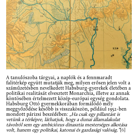
A tanulószoba tárgyai, a naplók és a fennmaradt
falitérkép együtt mutatják meg, milyen erősen jelen volt a
száműzetésben nevelkedett Habsburg-gyerekek életében a
politikai realitását elvesztett Monarchia, illetve az annak
köntösében értelmezett közép-európai egység gondolata.
Habsburg Ottó gyermekkorában formálódó mély
meggyőződése később is visszaköszön, például 1952-ben
mondott párizsi beszédében:
„Ha csak egy pillantást is
vetünk a térképre, láthatjuk, hogy a dunai államalakulat
távolról sem egy ambiciózus dinasztia mesterséges alkotása
volt, hanem egy politikai, katonai és gazdasági valóság.”
[6]