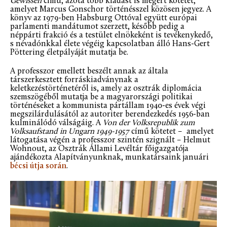
Gewissen
című, azóta több kiadást is megért kötetét,
amelyet Marcus Gonschor történésszel közösen jegyez. A
könyv az 1979-ben Habsburg Ottóval együtt európai
parlamenti mandátumot szerzett, később pedig a
néppárti frakció és a testület elnökeként is tevékenykedő,
s névadónkkal élete végéig kapcsolatban álló Hans-Gert
Pöttering életpályáját mutatja be.
A professzor emellett beszélt annak az általa
társzerkesztett forráskiadványnak a
keletkezéstörténetéről is, amely az osztrák diplomácia
szemszögéből mutatja be a magyarországi politikai
történéseket a kommunista pártállam 1940-es évek végi
megszilárdulásától az autoriter berendezkedés 1956-ban
kulminálódó válságáig. A
Von der Volksrepublik zum
Volksaufstand in Ungarn 1949-1957
című kötetet – amelyet
látogatása végén a professzor szintén szignált – Helmut
Wohnout, az Osztrák Állami Levéltár főigazgatója
ajándékozta Alapítványunknak, munkatársaink januári
bécsi útja során
.