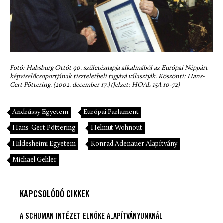
Fotó: Habsburg Ottót 90. születésnapja alkalmából az Európai Néppárt
képviselőcsoportjának tiszteletbeli tagjává választják. Köszönti: Hans-
Gert Pöttering. (2002. december 17.) (Jelzet: HOAL 15A 10-72)
Andrássy Egyetem
Európai Parlament
Hans-Gert Pöttering
Helmut Wohnout
Hildesheimi Egyetem
Konrad Adenauer Alapítvány
Michael Gehler
KAPCSOLÓDÓ CIKKEK
A SCHUMAN INTÉZET ELNÖKE ALAPÍTVÁNYUNKNÁL