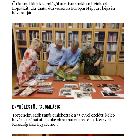
Örömmel láttuk vendégül archívumunkban Reinhold
Lopatkát, aki június óta vezeti az Európai Néppárt képzési
központját.
ENYHÜLÉSTŐL FALOMLÁSIG
Történelmi idők tanúi emlékeztek a 35 évvel ezelőtti kelet-
közép-európai átalakulásokra március 27-én a Nemzeti
Közszolgálati Egyetemen.