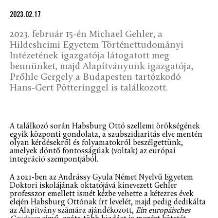
2023.02.17
2023. február 15-én Michael Gehler, a
Hildesheimi Egyetem Történettudományi
Intézetének igazgatója látogatott meg
bennünket, majd Alapítványunk igazgatója,
Prőhle Gergely a Budapesten tartózkodó
Hans-Gert Pötteringgel is találkozott.
A találkozó során Habsburg Ottó szellemi örökségének
egyik központi gondolata, a szubszidiaritás elve mentén
olyan kérdésekről és folyamatokról beszélgettünk,
amelyek döntő fontosságúak (voltak) az európai
integráció szempontjából.
A 2021-ben az Andrássy Gyula Német Nyelvű Egyetem
Doktori iskolájának oktatójává kinevezett Gehler
professzor emellett ismét kézbe vehette a kétezres évek
elején Habsburg Ottónak írt levelét, majd pedig dedikálta
az Alapítvány számára ajándékozott,
Ein europäisches