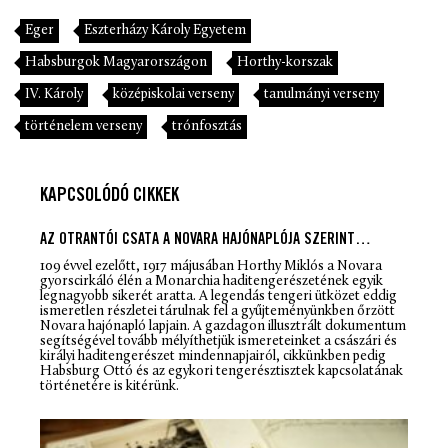
Eger
Eszterházy Károly Egyetem
Habsburgok Magyarországon
Horthy-korszak
IV. Károly
középiskolai verseny
tanulmányi verseny
történelem verseny
trónfosztás
KAPCSOLÓDÓ CIKKEK
AZ OTRANTÓI CSATA A NOVARA HAJÓNAPLÓJA SZERINT…
109 évvel ezelőtt, 1917 májusában Horthy Miklós a Novara
gyorscirkáló élén a Monarchia haditengerészetének egyik
legnagyobb sikerét aratta. A legendás tengeri ütközet eddig
ismeretlen részletei tárulnak fel a gyűjteményünkben őrzött
Novara hajónapló lapjain. A gazdagon illusztrált dokumentum
segítségével tovább mélyíthetjük ismereteinket a császári és
királyi haditengerészet mindennapjairól, cikkünkben pedig
Habsburg Ottó és az egykori tengerésztisztek kapcsolatának
történetére is kitérünk.