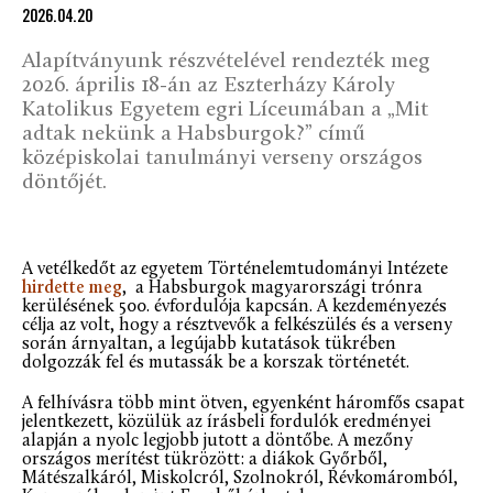
2026.04.20
Alapítványunk részvételével rendezték meg
2026. április 18-án az Eszterházy Károly
Katolikus Egyetem egri Líceumában a „Mit
adtak nekünk a Habsburgok?” című
középiskolai tanulmányi verseny országos
döntőjét.
A vetélkedőt az egyetem Történelemtudományi Intézete
hirdette meg
, a Habsburgok magyarországi trónra
kerülésének 500. évfordulója kapcsán. A kezdeményezés
célja az volt, hogy a résztvevők a felkészülés és a verseny
során árnyaltan, a legújabb kutatások tükrében
dolgozzák fel és mutassák be a korszak történetét.
A felhívásra több mint ötven, egyenként háromfős csapat
jelentkezett, közülük az írásbeli fordulók eredményei
alapján a nyolc legjobb jutott a döntőbe. A mezőny
országos merítést tükrözött: a diákok Győrből,
Mátészalkáról, Miskolcról, Szolnokról, Révkomáromból,