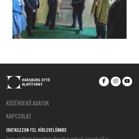
KÖZÉRDEKŰ ADATOK
KAPCSOLAT
IRATKOZZON FEL HÍRLEVELÜNKRE
hogy elsőként értesüljön aktualitásainkról, híreinkről és