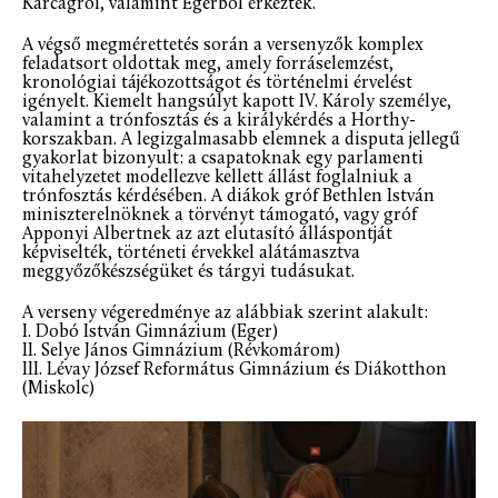
Karcagról, valamint Egerből érkeztek.
A végső megmérettetés során a versenyzők komplex
feladatsort oldottak meg, amely forráselemzést,
kronológiai tájékozottságot és történelmi érvelést
igényelt. Kiemelt hangsúlyt kapott IV. Károly személye,
valamint a trónfosztás és a királykérdés a Horthy-
korszakban. A legizgalmasabb elemnek a disputa jellegű
gyakorlat bizonyult: a csapatoknak egy parlamenti
vitahelyzetet modellezve kellett állást foglalniuk a
trónfosztás kérdésében. A diákok gróf Bethlen István
miniszterelnöknek a törvényt támogató, vagy gróf
Apponyi Albertnek az azt elutasító álláspontját
képviselték, történeti érvekkel alátámasztva
meggyőzőkészségüket és tárgyi tudásukat.
A verseny végeredménye az alábbiak szerint alakult:
I. Dobó István Gimnázium (Eger)
II. Selye János Gimnázium (Révkomárom)
III. Lévay József Református Gimnázium és Diákotthon
(Miskolc)