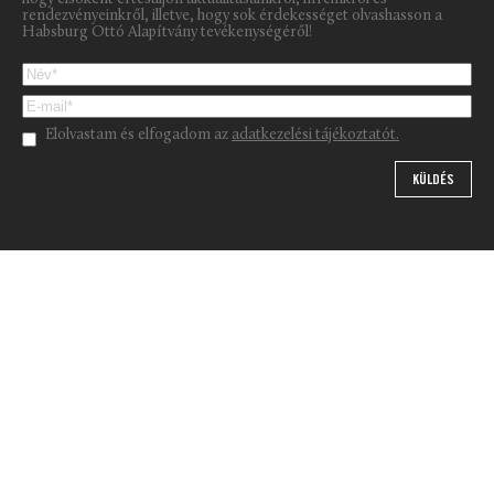
rendezvényeinkről, illetve, hogy sok érdekességet olvashasson a
Habsburg Ottó Alapítvány tevékenységéről!
Please leave this field empty.
Elolvastam és elfogadom az
adatkezelési tájékoztatót.