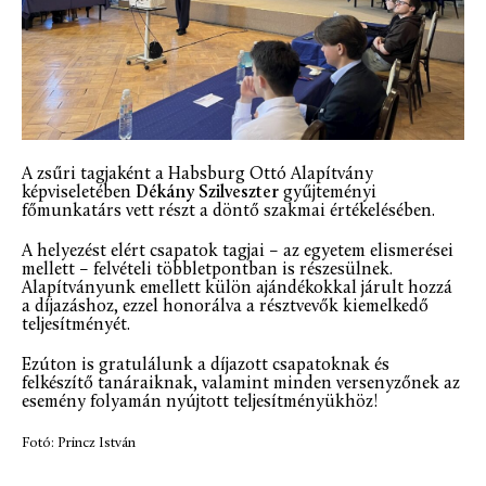
A zsűri tagjaként a Habsburg Ottó Alapítvány
képviseletében
Dékány Szilveszter
gyűjteményi
főmunkatárs vett részt a döntő szakmai értékelésében.
A helyezést elért csapatok tagjai – az egyetem elismerései
mellett – felvételi többletpontban is részesülnek.
Alapítványunk emellett külön ajándékokkal járult hozzá
a díjazáshoz, ezzel honorálva a résztvevők kiemelkedő
teljesítményét.
Ezúton is gratulálunk a díjazott csapatoknak és
felkészítő tanáraiknak, valamint minden versenyzőnek az
esemény folyamán nyújtott teljesítményükhöz!
Fotó: Princz István