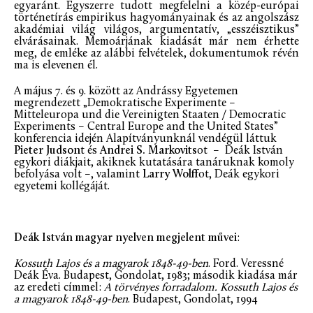
egyaránt. Egyszerre tudott megfelelni a közép-európai
történetírás empirikus hagyományainak és az angolszász
akadémiai világ világos, argumentatív, „esszéisztikus”
elvárásainak. Memoárjának kiadását már nem érhette
meg, de emléke az alábbi felvételek, dokumentumok révén
ma is elevenen él.
A május 7. és 9. között az Andrássy Egyetemen
megrendezett „Demokratische Experimente –
Mitteleuropa und die Vereinigten Staaten / Democratic
Experiments – Central Europe and the United States”
konferencia idején Alapítványunknál vendégül láttuk
Pieter Judson
t és
Andrei S. Markovits
ot – Deák István
egykori diákjait, akiknek kutatására tanáruknak komoly
befolyása volt –, valamint
Larry Wolff
ot, Deák egykori
egyetemi kollégáját.
Deák István magyar nyelven megjelent művei
:
Kossuth Lajos és a magyarok 1848-49-ben
. Ford. Veressné
Deák Éva. Budapest, Gondolat, 1983; második kiadása már
az eredeti címmel:
A törvényes forradalom. Kossuth Lajos és
a magyarok 1848-49-ben
. Budapest, Gondolat, 1994