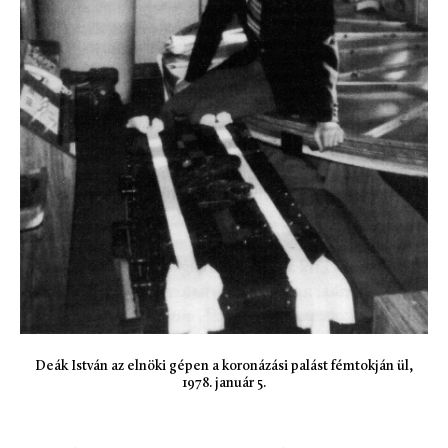
Deák István az elnöki gépen a koronázási palást fémtokján ül,
1978. január 5.