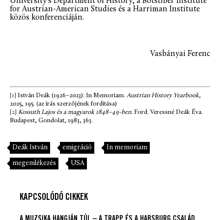
University’s Department of History, a Botstiber Institute
for Austrian-American Studies és a Harriman Institute
közös konferenciáján.
Vasbányai Ferenc
[1]
István Deák (1926–2023): In Memoriam.
Austrian History Yearbook
,
2025, 195. (az írás szerzőjének fordítása)
[2]
Kossuth Lajos és a magyarok 1848–49-ben
. Ford. Veressné Deák Éva.
Budapest, Gondolat, 1983, 363.
Deák István
emigráció
In memoriam
megemlékezés
USA
KAPCSOLÓDÓ CIKKEK
A MUZSIKA HANGJÁN TÚL – A TRAPP ÉS A HABSBURG CSALÁD