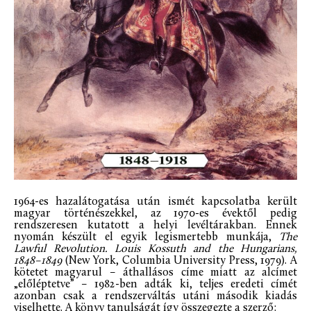
1964-es hazalátogatása után ismét kapcsolatba került
magyar történészekkel, az 1970-es évektől pedig
rendszeresen kutatott a helyi levéltárakban. Ennek
nyomán készült el egyik legismertebb munkája,
The
Lawful Revolution. Louis Kossuth and the Hungarians,
1848–1849
(New York, Columbia University Press, 1979). A
kötetet magyarul – áthallásos címe miatt az alcímet
„előléptetve” – 1982-ben adták ki, teljes eredeti címét
azonban csak a rendszerváltás utáni második kiadás
viselhette. A könyv tanulságát így összegezte a szerző: