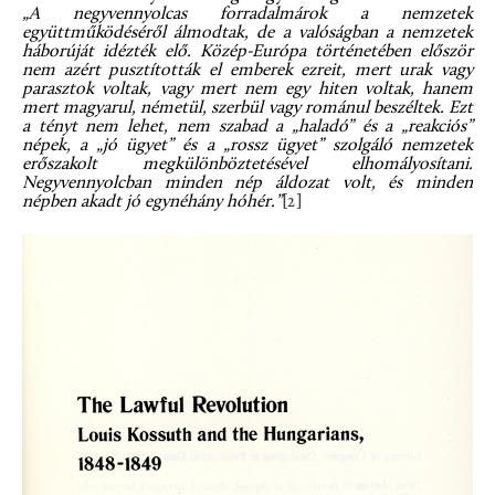
„A negyvennyolcas forradalmárok a nemzetek
együttműködéséről álmodtak, de a valóságban a nemzetek
háborúját idézték elő. Közép-Európa történetében először
nem azért pusztították el emberek ezreit, mert urak vagy
parasztok voltak, vagy mert nem egy hiten voltak, hanem
mert magyarul, németül, szerbül vagy románul beszéltek. Ezt
a tényt nem lehet, nem szabad a „haladó” és a „reakciós”
népek, a „jó ügyet” és a „rossz ügyet” szolgáló nemzetek
erőszakolt megkülönböztetésével elhomályosítani.
Negyvennyolcban minden nép áldozat volt, és minden
népben akadt jó egynéhány hóhér.”
[2]