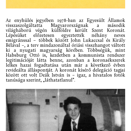
Az enyhülés jegyében 1978-ban az Egyesült Államok
visszaszolgáltatta Magyarországnak a második
világháború végén külföldre került Szent Koronát.
Lépésüket előzetesen egyeztették néhány neves
emigránssal – többek között John Lukaccsal és Király
Bélával –, a terv mindazonáltal óriási visszhangot váltott
ki a nyugati magyarság körében. Többségük, mint
Habsburg Ottó is, kezdetben a kommunista rendszer
legitimációját látta benne, azonban a koronaékszerek
lelkes hazai fogadtatása után már a következő évben
revideálta álláspontját. A koronát kísérő delegáció tagjai
között ott volt Deák István is – igaz, a hivatalos fotók
tanúsága szerint, „láthatatlanul”.