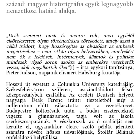
századi magyar historigráfia egyik legnagyobb
nemzetközi hatású alakja.
„Deák szeretett tanár és mentor volt, mert egyfelől
elkötelezetten olyan történetírásra törekedett, amely azzal a
céllal íródott, hogy hozzásegítse az olvasókat az emberek
megértéséhez – nem ritkán olyan helyzetekben, amelyekért
nem ők a felelősek. Intézmények, államok és politika:
mindezek végső soron azokra az emberekre vezethetők
vissza, akik megalkották őket”
[1]
– írta egykori tanítványa,
Pieter Judson, napjaink elismert Habsburg-kutatója.
Hosszú út vezetett a Columbia University katedrájáig.
Székesfehérváron született, asszimilálódott felső-
középosztálybeli családba. Az eredeti Deutsch helyett
nagyapja Deák Ferenc iránti tiszteletből még a
millennium előtt választotta ezt a vezetéknevet.
Budapestre költözésük után a budai cisztercieknél
végezte a gimnáziumot, tagja volt az iskola
cserkészcsapatának. A vészkorszak az ő családját sem
kerülte el, ugyanakkor életre szóló példát jelentett
számára nővére hősies udvarlójának, Stollár Bélának
önfeláldozó helytállása.