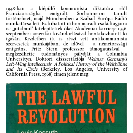
1948-ban a kiépülő kommunista diktatúra elől
Franciaországba emigrált. Sorbonne-on tanult
történelmet, majd Münchenben a Szabad Európa Rádió
munkatársa lett. Ez kihatott itthon maradt családtagjaira
is: „jutalmul” kitelepítettek őket. Akadémiai karrierje 1956.
szeptemberi amerikai kivándorlásával bontakozhatott ki
igazán. Kezdetben itt is részt vett antikommunista
szervezetek munkájában, de idővel – a németországi
emigráns, Fritz Stern professzor támogatásával –
megkezdhette tudományos pályáját a Columbia
Universityn. Doktori disszertációja
Weimar Germany’s
Left-Wing Intellectuals. A Political History of the Weltbühne
and Its Circle
(Berkeley, Los Angeles, University of
California Press, 1968) címen jelent meg.