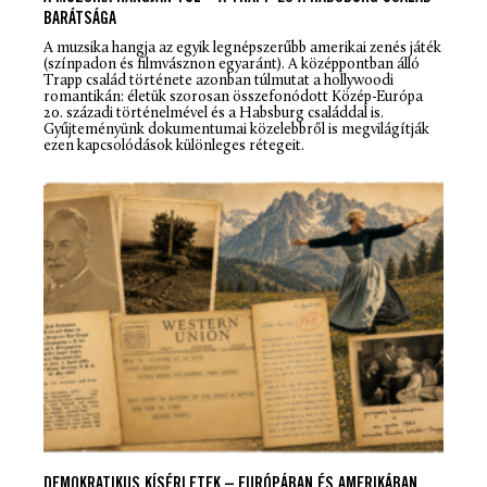
BARÁTSÁGA
A muzsika hangja
az egyik legnépszerűbb amerikai zenés játék
(színpadon és filmvásznon egyaránt). A középpontban álló
Trapp család története azonban túlmutat a hollywoodi
romantikán: életük szorosan összefonódott Közép-Európa
20. századi történelmével és a Habsburg családdal is.
Gyűjteményünk dokumentumai közelebbről is megvilágítják
ezen kapcsolódások különleges rétegeit.
DEMOKRATIKUS KÍSÉRLETEK – EURÓPÁBAN ÉS AMERIKÁBAN