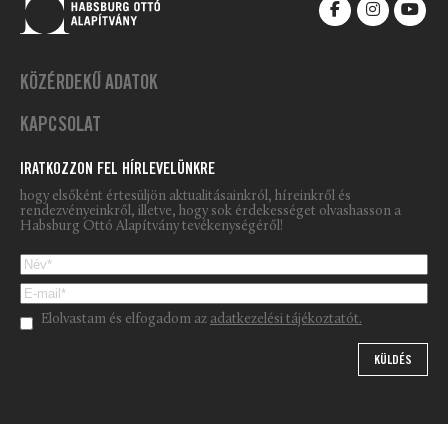
KÖZÉRDEKŰ ADATOK
KAPCSOLAT
IRATKOZZON FEL HÍRLEVELÜNKRE
hogy elsőként értesüljön aktualitásainkról, híreinkről és
rendezvényeinkről, illetve, hogy sok érdekességet olvashasson a
Habsburg Ottó Alapítvány tevékenységéről!
Please leave this field empty.
Elolvastam és elfogadom az
adatkezelési tájékoztatót.