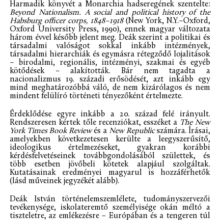
Harmadik könyvét a Monarchia hadseregének szentelte:
Beyond Nationalism. A social and political history of the
Habsburg officer corps, 1848–1918
(New York, N.Y.–Oxford,
Oxford University Press, 1990), ennek magyar változata
három évvel később jelent meg. Deák szerint a politikai és
társadalmi valóságot sokkal inkább intézmények,
társadalmi hierarchiák és egymásra rétegződő lojalitások
– birodalmi, regionális, intézményi, szakmai és egyéb
kötődések – alakították. Bár nem tagadta a
nacionalizmus 19. századi erősödését, azt inkább egy
mind meghatározóbbá váló, de nem kizárólagos és nem
mindent felülíró történeti tényezőként értelmezte.
Érdeklődése egyre inkább a 20. század felé irányult.
Rendszeresen kértek tőle recenziókat, esszéket a
The New
York Times Book Review
és a
New Republic
számára. Írásai,
amelyekben következetesen kerülte a leegyszerűsítő,
ideologikus értelmezéseket, gyakran korábbi
kérdésfelvetéseinek továbbgondolásából születtek, és
több esetben jövőbeli kötetek alapjául szolgáltak.
Kutatásainak eredményei magyarul is hozzáférhetők
(lásd műveinek jegyzékét alább).
Deák István történelemszemlélete, tudományszervezői
tevékenysége, iskolateremtő személyisége okán méltó a
tiszteletre, az emlékezésre – Európában és a tengeren túl