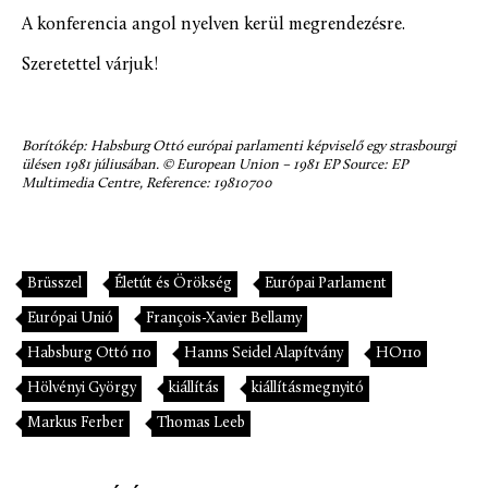
A konferencia angol nyelven kerül megrendezésre.
Szeretettel várjuk!
Borítókép: Habsburg Ottó európai parlamenti képviselő egy strasbourgi
ülésen 1981 júliusában. © European Union – 1981 EP Source: EP
Multimedia Centre, Reference: 19810700
Brüsszel
Életút és Örökség
Európai Parlament
Európai Unió
François-Xavier Bellamy
Habsburg Ottó 110
Hanns Seidel Alapítvány
HO110
Hölvényi György
kiállítás
kiállításmegnyitó
Markus Ferber
Thomas Leeb