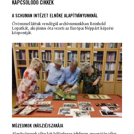
KAPCSOLÓDÓ CIKKEK
A SCHUMAN INTÉZET ELNÖKE ALAPÍTVÁNYUNKNÁL
Örömmel láttuk vendégül archívumunkban Reinhold
Lopatkát, aki június óta vezeti az Európai Néppárt képzési
központját.
MÚZEUMOK (NÁSZ)ÉJSZAKÁJA