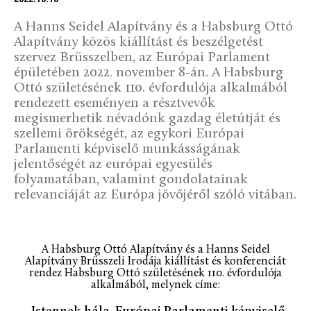
A Hanns Seidel Alapítvány és a Habsburg Ottó
Alapítvány közös kiállítást és beszélgetést
szervez Brüsszelben, az Európai Parlament
épületében 2022. november 8-án. A Habsburg
Ottó születésének 110. évfordulója alkalmából
rendezett eseményen a résztvevők
megismerhetik névadónk gazdag életútját és
szellemi örökségét, az egykori Európai
Parlamenti képviselő munkásságának
jelentőségét az európai egyesülés
folyamatában, valamint gondolatainak
relevanciáját az Európa jövőjéről szóló vitában.
A Habsburg Ottó Alapítvány és a Hanns Seidel
Alapítvány Brüsszeli Irodája kiállítást és konferenciát
rendez Habsburg Ottó születésének 110. évfordulója
alkalmából, melynek címe: