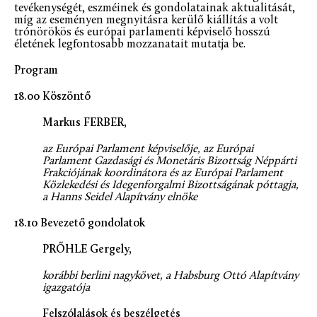
tevékenységét, eszméinek és gondolatainak aktualitását,
míg az eseményen megnyitásra kerülő kiállítás a volt
trónörökös és európai parlamenti képviselő hosszú
életének legfontosabb mozzanatait mutatja be.
Program
18.00 Köszöntő
Markus FERBER,
az Európai Parlament képviselője, az Európai
Parlament Gazdasági és Monetáris Bizottság Néppárti
Frakciójának koordinátora és az Európai Parlament
Közlekedési és Idegenforgalmi Bizottságának póttagja,
a Hanns Seidel Alapítvány elnöke
18.10 Bevezető gondolatok
PRŐHLE Gergely,
korábbi berlini nagykövet, a Habsburg Ottó Alapítvány
igazgatója
Felszólalások és beszélgetés