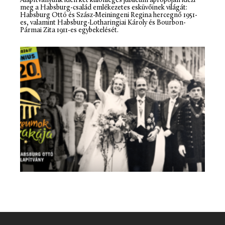
Alapítványunk idén két különleges jubileum apropóján idézi
meg a Habsburg-család emlékezetes esküvőinek világát:
Habsburg Ottó és Szász-Meiningeni Regina hercegnő 1951-
es, valamint Habsburg-Lotharingiai Károly és Bourbon-
Pármai Zita 1911-es egybekelését.