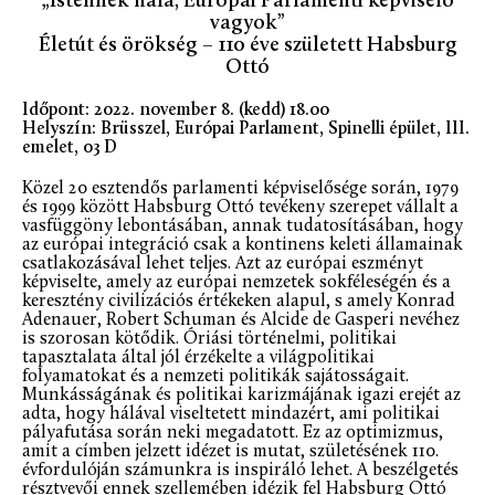
„Istennek hála, Európai Parlamenti képviselő
vagyok”
Életút és örökség – 110 éve született Habsburg
Ottó
Időpont: 2022. november 8. (kedd) 18.00
Helyszín: Brüsszel, Európai Parlament, Spinelli épület, III.
emelet, 03 D
Közel 20 esztendős parlamenti képviselősége során, 1979
és 1999 között Habsburg Ottó tevékeny szerepet vállalt a
vasfüggöny lebontásában, annak tudatosításában, hogy
az európai integráció csak a kontinens keleti államainak
csatlakozásával lehet teljes. Azt az európai eszményt
képviselte, amely az európai nemzetek sokféleségén és a
keresztény civilizációs értékeken alapul, s amely Konrad
Adenauer, Robert Schuman és Alcide de Gasperi nevéhez
is szorosan kötődik. Óriási történelmi, politikai
tapasztalata által jól érzékelte a világpolitikai
folyamatokat és a nemzeti politikák sajátosságait.
Munkásságának és politikai karizmájának igazi erejét az
adta, hogy hálával viseltetett mindazért, ami politikai
pályafutása során neki megadatott. Ez az optimizmus,
amit a címben jelzett idézet is mutat, születésének 110.
évfordulóján számunkra is inspiráló lehet. A beszélgetés
résztvevői ennek szellemében idézik fel Habsburg Ottó