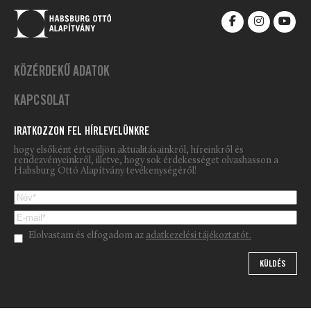
KÖZÉRDEKŰ ADATOK
KAPCSOLAT
IRATKOZZON FEL HÍRLEVELÜNKRE
hogy elsőként értesüljön aktualitásainkról, híreinkről és
rendezvényeinkről, illetve, hogy sok érdekességet olvashasson a
Habsburg Ottó Alapítvány tevékenységéről!
Please leave this field empty.
Elolvastam és elfogadom az
adatkezelési tájékoztatót.