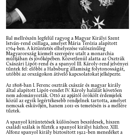
Bal mellrészén legfelül ragyog a Magyar Királyi Szent
István-rend csillaga, amelyet Mária Terézia alapított
1764-ben. A kitüntetés elhelyezése valószínűleg
Magyarország kiemelt szerepére utalt a monarchia
múltjában és jövőképében. Közvetlenül alatta az Osztrák
Császári Lipót-rend és a spanyol III. Károly-rend jelvényei
tűntek fel: előbbi a Habsburg államiság folytonosságát,
utóbbi az országokon átívelő kapcsolatokat jelképezte.
Az 1808-ban I. Ferenc osztrák császár és magyar király
által alapított Lipót-rendet IV. Károly halálát követően
nem adományozták. Ottó az apjától örökölt érdemjelek
közül az egyik legértékesebb rendjelnek tartotta, amelyet
nemcsak esküvőjén, hanem 2011-es temetésén is a mellére
tűztek.
A spanyol kitüntetések különösen beszédesek, hiszen
családi szálak is fűzték a spanyol királyi házhoz. XIII.
Alfonz spanyol király biztosított 1922-ben menedéket a