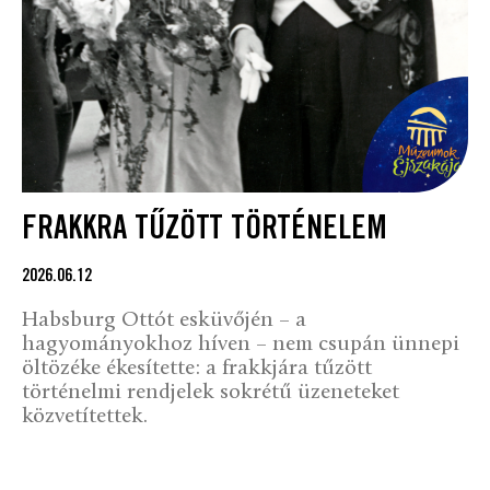
FRAKKRA TŰZÖTT TÖRTÉNELEM
2026.06.12
Habsburg Ottót esküvőjén – a
hagyományokhoz híven – nem csupán ünnepi
öltözéke ékesítette: a frakkjára tűzött
történelmi rendjelek sokrétű üzeneteket
közvetítettek.