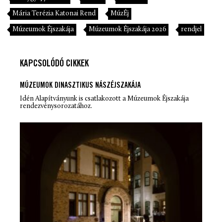
Mária Terézia Katonai Rend
MúzÉj
Múzeumok Éjszakája
Múzeumok Éjszakája 2026
rendjel
KAPCSOLÓDÓ CIKKEK
MÚZEUMOK DINASZTIKUS NÁSZÉJSZAKÁJA
Idén Alapítványunk is csatlakozott a Múzeumok Éjszakája
rendezvénysorozatához.