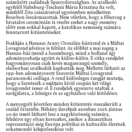
száműzött családnak Spanyolországban. Az uralkodó
egyfelől Habsburg-Tescheni Mária Krisztina fia volt,
másfelől Zita császárnéval egyetemben mindketten
Bourbon-leszármazottak. Nem véletlen, hogy a főherceg a
hivatalos ceremónián is viselte ezeket a nagy esemény
előtt nem sokkal kapott, a katolikus nemesség számára
fenntartott kitüntetéseket.
Frakkján a Nassaui Arany Oroszlán-házirend és a Máltai
Lovagrend jelvénye is feltűnt. Az előbbit a mai napig a
Nassau-ház (mind a luxemburgi, mind a holland ág)
adományozhatja együtt és külön-külön. E ritka rendjelet
hagyományosan csak kevés magasrangú személy,
elsősorban uralkodók kaphatták meg. Mellette látható az
1932-ben adományozott Szuverén Máltai Lovagrend
parancsnoki csillaga. A rend különleges rangját mutatja,
hogy a Szentszék a sajátjain kívül csupán két világi
lovagrendet ismer el. E rendjelek egyszerre utaltak a
szolgálatra, a hűségre és az egyházhoz való kötődésre.
A menyegzőt követően minden kitüntetés visszakerült a
család őrizetébe. Néhány darabjuk azonban 2026. június
20-án ismét látható lesz a nagyközönség számára,
felidézve egy olyan korszakot, amikor a dinasztikus
reprezentáció még Európa politikai és kulturális életének
sokatmondó kifejezőeszköze volt.