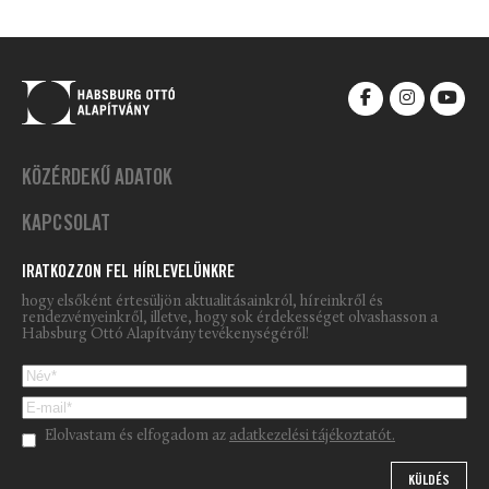
KÖZÉRDEKŰ ADATOK
KAPCSOLAT
IRATKOZZON FEL HÍRLEVELÜNKRE
hogy elsőként értesüljön aktualitásainkról, híreinkről és
rendezvényeinkről, illetve, hogy sok érdekességet olvashasson a
Habsburg Ottó Alapítvány tevékenységéről!
Please leave this field empty.
Elolvastam és elfogadom az
adatkezelési tájékoztatót.