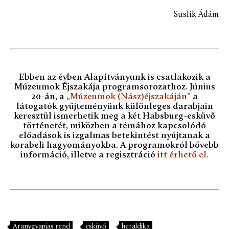
Suslik Ádám
Ebben az évben Alapítványunk is csatlakozik a
Múzeumok Éjszakája programsorozathoz. Június
20-án, a
„Múzeumok (Nász)éjszakáján”
a
látogatók gyűjteményünk különleges darabjain
keresztül ismerhetik meg a két Habsburg-esküvő
történetét, miközben a témához kapcsolódó
előadások is izgalmas betekintést nyújtanak a
korabeli hagyományokba. A programokról bővebb
információ, illetve a regisztráció
itt érhető el
.
Aranygyapjas rend
esküvő
heraldika