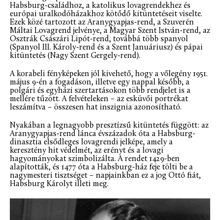
Habsburg-családhoz, a katolikus lovagrendekhez és
európai uralkodóházakhoz kötődő kitüntetéseit viselte.
Ezek közé tartozott az Aranygyapjas-rend, a Szuverén
Máltai Lovagrend jelvénye, a Magyar Szent István-rend, az
Osztrák Császári Lipót-rend, továbbá több spanyol
(Spanyol III. Károly-rend és a Szent Januáriusz) és pápai
kitüntetés (Nagy Szent Gergely-rend).
A korabeli fényképeken jól kivehető, hogy a vőlegény 1951.
május 9-én a fogadáson, illetve egy nappal később, a
polgári és egyházi szertartásokon több rendjelet is a
mellére tűzött. A felvételeken – az esküvői portrékat
leszámítva – összesen hat inszignia azonosítható.
Nyakában a legnagyobb presztízsű kitüntetés függött: az
Aranygyapjas-rend lánca évszázadok óta a Habsburg-
dinasztia elsődleges lovagrendi jelképe, amely a
keresztény hit védelmét, az erényt és a lovagi
hagyományokat szimbolizálta. A rendet 1429-ben
alapították, és 1477 óta a Habsburg-ház feje tölti be a
nagymesteri tisztséget – napjainkban ez a jog Ottó fiát,
Habsburg Károlyt illeti meg.