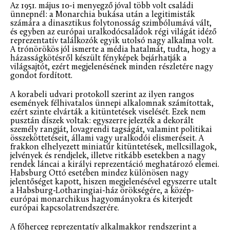
Az 1951. május 10-i menyegző jóval több volt családi
ünnepnél: a Monarchia bukása után a legitimisták
számára a dinasztikus folytonosság szimbólumává vált,
és egyben az európai uralkodócsaládok régi világát idéző
reprezentatív találkozók egyik utolsó nagy alkalma volt.
A trónörökös jól ismerte a média hatalmát, tudta, hogy a
házasságkötésről készült fényképek bejárhatják a
világsajtót, ezért megjelenésének minden részletére nagy
gondot fordított.
A korabeli udvari protokoll szerint az ilyen rangos
események félhivatalos ünnepi alkalomnak számítottak,
ezért szinte elvárták a kitüntetések viselését. Ezek nem
pusztán díszek voltak: egyszerre jelezték a dekorált
személy rangját, lovagrendi tagságát, valamint politikai
összeköttetéseit, állami vagy uralkodói elismeréseit. A
frakkon elhelyezett miniatűr kitüntetések, mellcsillagok,
jelvények és rendjelek, illetve ritkább esetekben a nagy
rendek láncai a királyi reprezentáció meghatározó elemei.
Habsburg Ottó esetében mindez különösen nagy
jelentőséget kapott, hiszen megjelenésével egyszerre utalt
a Habsburg-Lotharingiai-ház örökségére, a közép-
európai monarchikus hagyományokra és kiterjedt
európai kapcsolatrendszerére.
A főherceg reprezentatív alkalmakkor rendszerint a