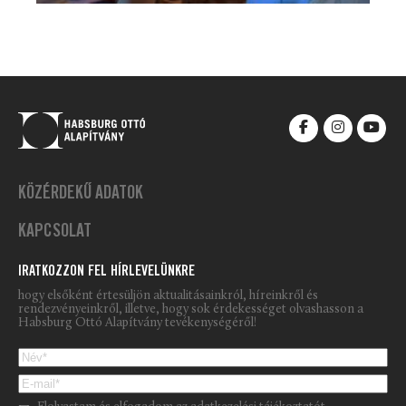
KÖZÉRDEKŰ ADATOK
KAPCSOLAT
IRATKOZZON FEL HÍRLEVELÜNKRE
hogy elsőként értesüljön aktualitásainkról, híreinkről és
rendezvényeinkről, illetve, hogy sok érdekességet olvashasson a
Habsburg Ottó Alapítvány tevékenységéről!
Please leave this field empty.