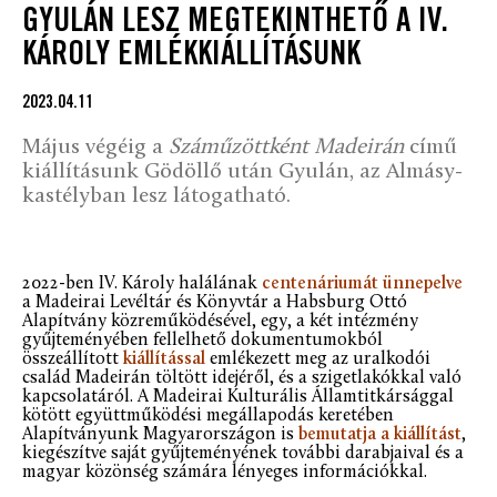
GYULÁN LESZ MEGTEKINTHETŐ A IV.
KÁROLY EMLÉKKIÁLLÍTÁSUNK
2023.04.11
Május végéig a
Száműzöttként Madeirán
című
kiállításunk Gödöllő után Gyulán, az Almásy-
kastélyban lesz látogatható.
2022-ben IV. Károly halálának
centenáriumát ünnepelve
a Madeirai Levéltár és Könyvtár a Habsburg Ottó
Alapítvány közreműködésével, egy, a két intézmény
gyűjteményében fellelhető dokumentumokból
összeállított
kiállítással
emlékezett meg
az uralkodói
család Madeirán töltött idejéről, és a szigetlakókkal való
kapcsolatáról. A Madeirai Kulturális Államtitkársággal
kötött
együttműködési megállapodás
keretében
Alapítványunk Magyarországon is
bemutatja a kiállítást
,
kiegészítve saját gyűjteményének további darabjaival és a
magyar közönség számára lényeges információkkal.