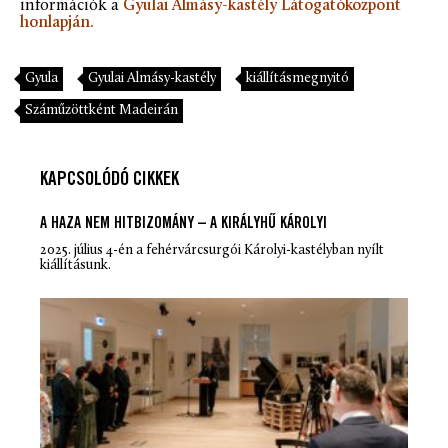
információk a
Gyulai Almásy-kastély Látogatóközpont
honlapján.
Gyula
Gyulai Almásy-kastély
kiállításmegnyitó
Száműzöttként Madeirán
KAPCSOLÓDÓ CIKKEK
A HAZA NEM HITBIZOMÁNY – A KIRÁLYHŰ KÁROLYI
2025. július 4-én a fehérvárcsurgói Károlyi-kastélyban nyílt
kiállításunk.