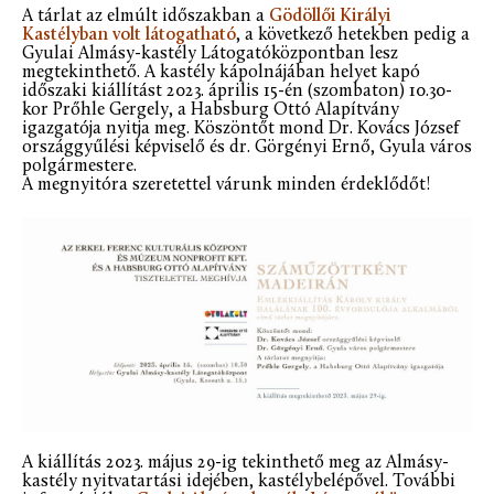
A tárlat az elmúlt időszakban a
Gödöllői Királyi
Kastélyban volt látogatható
, a következő hetekben pedig a
Gyulai Almásy-kastély Látogatóközpontban lesz
megtekinthető. A kastély kápolnájában helyet kapó
időszaki kiállítást 2023. április 15-én (szombaton) 10.30-
kor Prőhle Gergely, a Habsburg Ottó Alapítvány
igazgatója nyitja meg. Köszöntőt mond Dr. Kovács József
országgyűlési képviselő és dr. Görgényi Ernő, Gyula város
polgármestere.
A megnyitóra szeretettel várunk minden érdeklődőt!
A kiállítás 2023. május 29-ig tekinthető meg az Almásy-
kastély nyitvatartási idejében, kastélybelépővel. További