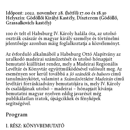
Időpont: 2022. november 28. (hétfő) 17.00 és 18.30
Helyszín: Gödöllői Királyi Kastély, Díszterem (Gödöllő,
Grassalkovich-kastély)
100 év telt el Habsburg IV. Károly halála óta, az utolsó
osztrák császár és magyar király személye és történelmi
jelentősége azonban máig foglalkoztatja a közvéleményt.
Az évforduló alkalmából a Habsburg Ottó Alapítvány az
uralkodó madeirai száműzetését és utolsó hónapjait
bemutató kiállítást rendez, mely a Madeirai Regionális
Levéltár és Könyvtár együttműködésével valósult meg. Az
eseményen sor kerül továbbá a
Jó szándék és balsors
című
tanulmánykötet, valamint a
Száműzöttként Madeirán
című
levéltári forráskiadvány bemutatójára is, mely IV. Károly
és családjának utolsó – madeirai – hónapjait kívánja
bemutatni magyar nyelven eddig javarészt még
publikálatlan iratok, újságcikkek és fényképek
segítségével.
Program
I. RÉSZ: KÖNYVBEMUTATÓ