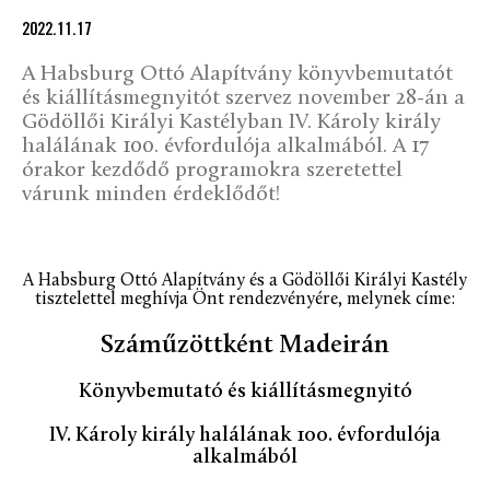
2022.11.17
A Habsburg Ottó Alapítvány könyvbemutatót
és kiállításmegnyitót szervez november 28-án a
Gödöllői Királyi Kastélyban IV. Károly király
halálának 100. évfordulója alkalmából. A 17
órakor kezdődő programokra szeretettel
várunk minden érdeklődőt!
A Habsburg Ottó Alapítvány és a Gödöllői Királyi Kastély
tisztelettel meghívja Önt rendezvényére, melynek címe:
Száműzöttként Madeirán
K
önyvbemutató és k
iállításmegnyitó
IV. Károly király halálának 100. évfordulója
alkalmából