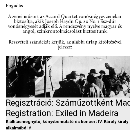
Fogadás
A zenei műsort az Accord Quartet vonósnégyes zenekar
biztosítja, akik Joseph Haydn Op. 20 No. 1 Esz-dúr
vonósnégyesét adják elő. A rendezvény nyelve magyar és
angol, szinkrontolmácsolást biztosítunk.
Részvételi szándékát kérjük, az alábbi űrlap kitöltésével
jelezze: