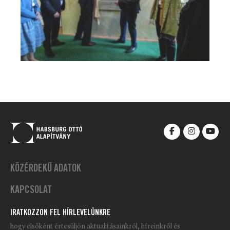
KÖZÉRDEKŰ ADATOK
KAPCSOLAT
IRATKOZZON FEL HÍRLEVELÜNKRE
hogy elsőként értesüljön aktualitásainkról, híreinkről és