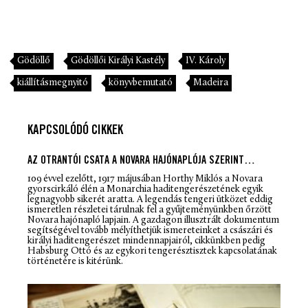
Gödöllő
Gödöllői Királyi Kastély
IV. Károly
kiállításmegnyitó
könyvbemutató
Madeira
KAPCSOLÓDÓ CIKKEK
AZ OTRANTÓI CSATA A NOVARA HAJÓNAPLÓJA SZERINT…
109 évvel ezelőtt, 1917 májusában Horthy Miklós a Novara
gyorscirkáló élén a Monarchia haditengerészetének egyik
legnagyobb sikerét aratta. A legendás tengeri ütközet eddig
ismeretlen részletei tárulnak fel a gyűjteményünkben őrzött
Novara hajónapló lapjain. A gazdagon illusztrált dokumentum
segítségével tovább mélyíthetjük ismereteinket a császári és
királyi haditengerészet mindennapjairól, cikkünkben pedig
Habsburg Ottó és az egykori tengerésztisztek kapcsolatának
történetére is kitérünk.