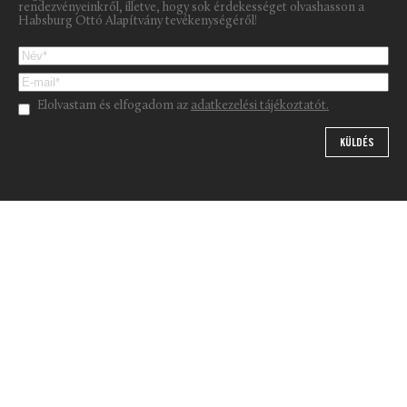
rendezvényeinkről, illetve, hogy sok érdekességet olvashasson a
Habsburg Ottó Alapítvány tevékenységéről!
Please leave this field empty.
Elolvastam és elfogadom az
adatkezelési tájékoztatót.